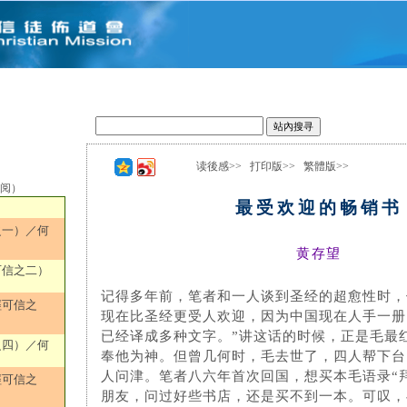
读後感>>
打印版>>
繁體版>>
选阅）
最受欢迎的畅销书
之一）／何
黄存望
可信之二）
记得多年前，笔者和一人谈到圣经的超愈性时，
經可信之
现在比圣经更受人欢迎，因为中国现在人手一册
已经译成多种文字。”讲这话的时候，正是毛最
之四）／何
奉他为神。但曾几何时，毛去世了，四人帮下台
人问津。笔者八六年首次回国，想买本毛语录“
經可信之
朋友，问过好些书店，还是买不到一本。可叹，