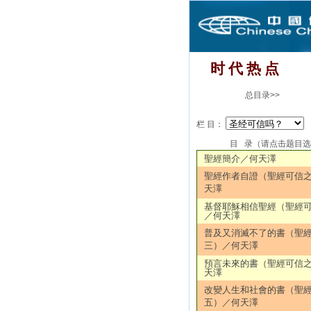
时 代 热 点
总目录>>
栏 目：
目 录（请点击题目
聖經簡介／何天澤
聖經作者自證（聖經可信
天澤
基督耶穌相信聖經（聖經
／何天澤
普及又消滅不了的書（聖
三）／何天澤
預言未來的書（聖經可信
天澤
改變人生和社會的書（聖
五）／何天澤