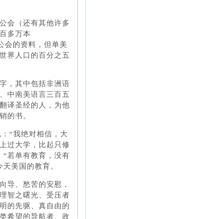
公会（还有其他许多
百多万本
圣经公会的资料，但单美
世界人口的百分之五
字，其中包括非洲语
、中南美语言三百五
翻译圣经的人，为他
销的书。
ps说：“我绝对相信，大
上过大学，比起只修
：“若单有教育，没有
今天美国的教育。
向导、愁苦的安慰，
理智之曙光、受压者
明的先驱、真自由的
类希望的导航者、政