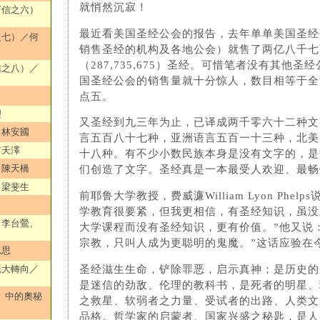
就悄然沉寂！
可信之六）
最近看美国圣经公会的报告，去年单单美国圣经
之七）／何
销售圣经的机构及各地公会）就售了两亿八千七
（287,735,675）圣经。可惜笔者没有其他
信之八）／
国圣经公会的销售量就十分惊人，数目相等于全
点五。
理
又圣经到九三年为止，已译成两千零六十二种文
、林安國
言五百八十七种，亚洲语言五百一十三种，北美
何天澤
十八种。有不少小数民族本身是没有文字的，是
／陳天橋
们创造了文字。圣经真是一本最受人欢迎、最畅
／梁斐生
前耶鲁大学教授，费威濂William Lyon Phel
学教育很要紧，但我更相信，有圣经知识，虽没
／李台鶯、
大学课程而没有圣经知识，更有价值。”他又说
宗教，只叫人成为更聪明的鬼魔。”这话应验在
思思
圣经滋生生命，铲除罪恶，启示真神；是历史的
範大轉向／
是迷信的劲敌、伦理的教科书，是死者的明星、
》中的奧秘
之救星、软弱者之力量、受试者的出路、人类文
品格。哲学家的启蒙者、国家兴盛之秘匙，是人