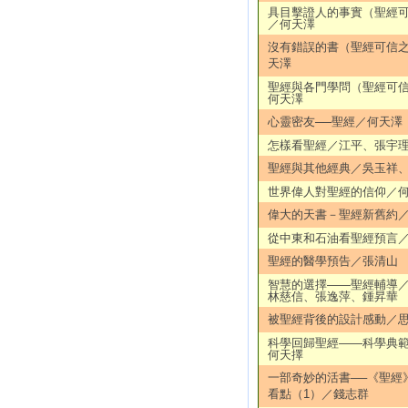
具目擊證人的事實（聖經
／何天澤
沒有錯誤的書（聖經可信
天澤
聖經與各門學問（聖經可
何天澤
心靈密友──聖經／何天澤
怎樣看聖經／江平、張宇
聖經與其他經典／吳玉祥
世界偉人對聖經的信仰／
偉大的天書－聖經新舊約
從中東和石油看聖經預言
聖經的醫學預告／張清山
智慧的選擇——聖經輔導
林慈信、張逸萍、鍾昇華
被聖經背後的設計感動／
科學回歸聖經——科學典
何天擇
一部奇妙的活書──《聖經
看點（1）／錢志群