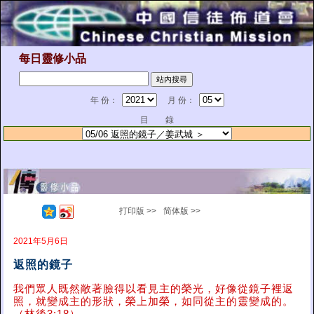
每日靈修小品
年 份：
月 份：
目 錄
打印版 >>
简体版 >>
2021年5月6日
返照的鏡子
我們眾人既然敞著臉得以看見主的榮光，好像從鏡子裡返
照，就變成主的形狀，榮上加榮，如同從主的靈變成的。