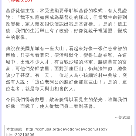
（林後3:18）
基督徒信主後，常受激勵要學耶穌基督的樣式，有人見證
說：「我不知應如何成為基督徒的樣式，但當我生命得到
改變後，家人親友很快便認出我是基督徒。」是的！信主
後，我們的生活舉止有了改變，好像從鏡子裡返照，變成
主的形像。
傳說在美國某城有一座大山，看起來好像一張仁慈睿智的
巨臉，只要常看著它，便潛移默化，變得仁慈睿智。在這
城中，出現不少人才，有百戰沙場的將軍、腰纏萬貫的富
豪，可他們榮歸故里，面對那座巨山，仍無法神似，總像
缺少了甚麼。有一天，一位老人為小孩細述村中典故，突
然有人說：「這位老阿公的臉好像那座巨山！」是的，這
位老者，就是每天與山相會的人。
今日我們得著救恩，敞著臉得以看見主的榮光，唯願我們
好像一面鏡子，使人從我們身上看到基督。
～姜武城
本文鏈結：http://ccmusa.org/devotion/devotion.aspx?
id=tr20210506