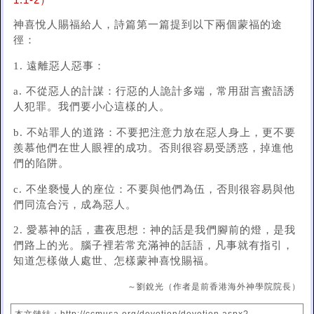
1:1-2）
神喜悅人賜福給人，詩篇第一篇提到以下兩個蒙福的途
徑：
1. 遠離惡人惡事：
a. 不從惡人的計謀：行惡的人詭計多端，常用甜言蜜語誘
人犯罪。我們要小心這樣的人。
b. 不站罪人的道路：不要把注意力放在惡人身上，更不要
羨慕他們在世人眼裡的成功。否則很容易受誘惑，掉進他
們的陷阱。
c. 不坐褻慢人的座位：不要與他們為伍，否則很容易與他
們同流合污，成為惡人。
2. 愛慕神的話，晝夜思想：神的話是我們腳前的燈，是我
們路上的光。腦子裡若常充滿神的話語，凡事就有指引，
知道怎樣做人處世、怎樣蒙神喜悅賜福。
～劉銳光（作者是前香港海外神學院院長）
本文鏈結：http://ccmusa.org/devotion/devotion.aspx?