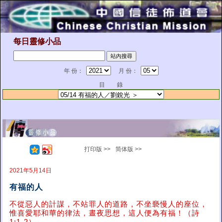
每日靈修小品
年 份：
月 份：
目 錄
打印版 >>
简体版 >>
2021年5月14日
有福的人
不從惡人的計謀，不站罪人的道路，不坐褻慢人的座位，
惟喜愛耶和華的律法，晝夜思想，這人便為有福！（詩