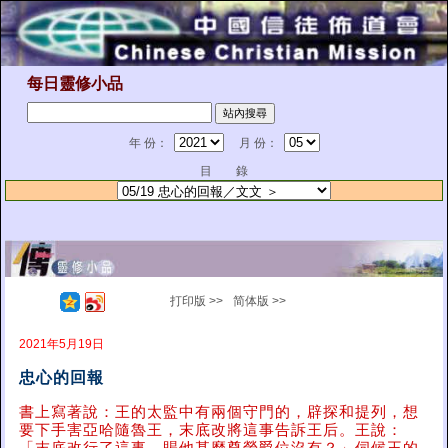
每日靈修小品
年 份：
月 份：
目 錄
打印版 >>
简体版 >>
2021年5月19日
忠心的回報
書上寫著說：王的太監中有兩個守門的，辟探和提列，想
要下手害亞哈隨魯王，末底改將這事告訴王后。王說：