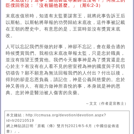
「末底改行了這事，賜他甚麼尊榮爵位沒有？」伺候王的
臣僕回答說：「沒有賜他甚麼。」（斯6:2-3）
末底改值班時，知道有太監要謀害王，就將此事告訴王后
以斯帖。以斯帖將舉報的功勞歸給末底改，這件事被記載
在王朝的歷史中。有意思的是，王當時並沒有獎賞末底
改。
人可以忘記我們所做的好事，神卻不忘記，會在最合適的
時候獎賞我們。我相信末底改舉報太監，只是忠於職責，
並沒有指望王獎賞他。我們今天服事神是為了獎賞還是忠
心於主？有沒有在人看不見的密室裡為神的國度與子民切
切禱告？願不願意為無法回報我們的人付出？付出以後，
得到的卻是忘恩負義，請記住，神是公義與慈愛的。忠於
神又善待人、有能力做神所喜悅的事，本身就是神的恩
典。忠於神是醫治被人傷害的良藥。
～文文（作者是宣教士）
本文鏈結：http://ccmusa.org/devotion/devotion.aspx?
id=tr20210519
網上轉貼請註明「原載《傳》雙月刊2021年5-6月（中國信徒佈道
會）」。