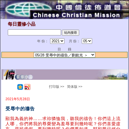
每日靈修小品
年 份：
月 份：
目 錄
打印版 >>
简体版 >>
2021年5月28日
受辱中的禱告
顯我為義的神……求祢憐恤我，聽我的禱告！你們這上流
人哪，你們將我的尊榮變為羞辱要到幾時呢？你們喜愛虛