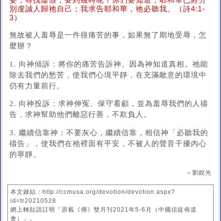
妄，尋找虛假，要到幾時呢？你們要知道，耶和華已經分
別虔誠人歸祂自己；我求告耶和華，祂必聽我。（詩4:1-
3）
無故被人羞辱是一件很痛苦的事，如果無了期地受辱，怎
麼辦？
1. 向神傾訴：將你的痛苦告訴神。因為神知道真相。祂能
除去我們的愁苦，使我們心境平靜，在充滿敵意的環境中
仍有力量前行。
2. 向神投訴：求神伸冤、保守看顧，並為羞辱我們的人禱
告，求神幫助他們離惡行善，不欺負人。
3. 繼續信靠神：不要灰心，繼續信靠，相信神「必聽我的
禱告」，使我們在祂裡面有平安，不被人的聲音干擾內心
的寧靜。
～劉銳光
本文鏈結：http://ccmusa.org/devotion/devotion.aspx?
id=tr20210528
網上轉貼請註明「原載《傳》雙月刊2021年5-6月（中國信徒佈道
會）」。