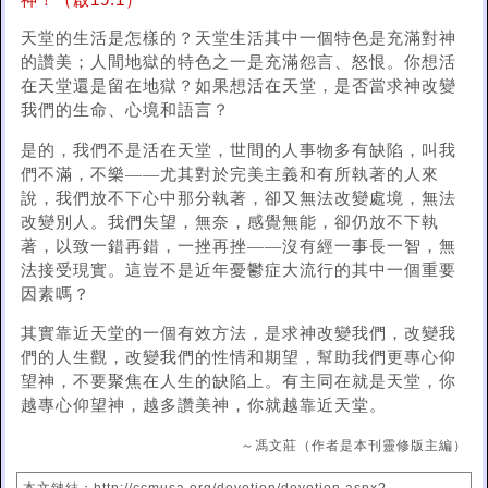
神！（啟19:1）
天堂的生活是怎樣的？天堂生活其中一個特色是充滿對神
的讚美；人間地獄的特色之一是充滿怨言、怒恨。你想活
在天堂還是留在地獄？如果想活在天堂，是否當求神改變
我們的生命、心境和語言？
是的，我們不是活在天堂，世間的人事物多有缺陷，叫我
們不滿，不樂——尤其對於完美主義和有所執著的人來
說，我們放不下心中那分執著，卻又無法改變處境，無法
改變別人。我們失望，無奈，感覺無能，卻仍放不下執
著，以致一錯再錯，一挫再挫——沒有經一事長一智，無
法接受現實。這豈不是近年憂鬱症大流行的其中一個重要
因素嗎？
其實靠近天堂的一個有效方法，是求神改變我們，改變我
們的人生觀，改變我們的性情和期望，幫助我們更專心仰
望神，不要聚焦在人生的缺陷上。有主同在就是天堂，你
越專心仰望神，越多讚美神，你就越靠近天堂。
～馮文莊（作者是本刊靈修版主編）
本文鏈結：http://ccmusa.org/devotion/devotion.aspx?