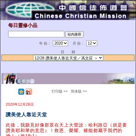
每日靈修小品
年 份：
月 份：
目 錄
打印版 >>
简体版 >>
2020年12月28日
讚美使人靠近天堂
此後，我聽見好像群眾在天上大聲說：哈利路亞（就是要
讚美耶和華的意思）！救恩、榮耀、權能都屬乎我們的