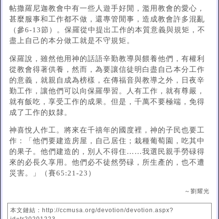
帖撒羅尼迦教會中有一些人遊手好閒，濫用教會的愛心，
甚麼服事和工作都不做，還專管閒事，造成教會許多混亂
（參6-13節）。保羅從中提出工作的本質意義與規矩，不
盡上自己的本分做工就是不守規矩。
保羅說，雖然他用神的話語辛勤教導與餵養他們，有權利
從教會得著供養，然而，為要讓信徒明白盡自己本分工作
的意義，就親自成為榜樣，在傳福音與教導之外，日夜辛
勤工作，讓他們可以向保羅學習。人有工作，就有尊嚴，
就有飯吃，享受工作的成果。但是，千萬不要極端，免得
成了工作的奴隸。
神喜悅人作工。將來在千禧年的國度裡，神的子民也要工
作：「他們要建造房屋，自己居住；栽種葡萄園，吃其中
的果子。他們建造的，別人不得住……我選民親手勞碌得
來的必長久享用。他們必不徒然勞碌，所生產的，也不遭
災害。」（賽65:21-23）
～劉耀光
本文鏈結：http://ccmusa.org/devotion/devotion.aspx?
id=tr20201223