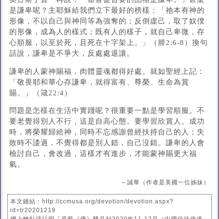
是謙卑呢？主耶穌給我們立下最好的榜樣：「祂本有神的
形像，不以自己與神同等為強奪的；反倒虛己，取了奴僕
的形像，成為人的樣式；既有人的樣子，就自己卑微，存
心順服，以至於死，且死在十字架上。」（腓2:6-8）換句
話說，謙卑是不爭大，反處處退讓。
謙卑的人蒙神賜福，肉體靈魂都得好處。就如聖經上記：
「敬畏耶和華心存謙卑，就得富有、尊榮、生命為賞
賜。」（箴22:4）
問題是怎樣在生活中實踐呢？很重要一點是學習順服。不
要老覺得別人不行，這是自高心態。要學習欣賞人。成功
時，將榮耀歸給神，同時不忘感謝曾經扶持自己的人；失
敗時不諉過，不覺得都是別人錯，自己沒錯。謙卑的人會
檢討自己，會改過，這樣才有進步，才能蒙神賜更大福
氣。
～誠華（作者是美國一位姊妹）
本文鏈結：http://ccmusa.org/devotion/devotion.aspx?
id=tr20201219
網上轉貼請註明「原載《傳》雙月刊2020年11-12月（中國信徒佈道