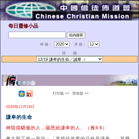
每日靈修小品
年 份：
月 份：
目 錄
打印版 >>
简体版 >>
2020年12月19日
謙卑的生命
神阻擋驕傲的人，賜恩給謙卑的人。（雅4:6）
奧古斯丁曾一再說：「基督徒首要的品格是謙卑。」甚麼