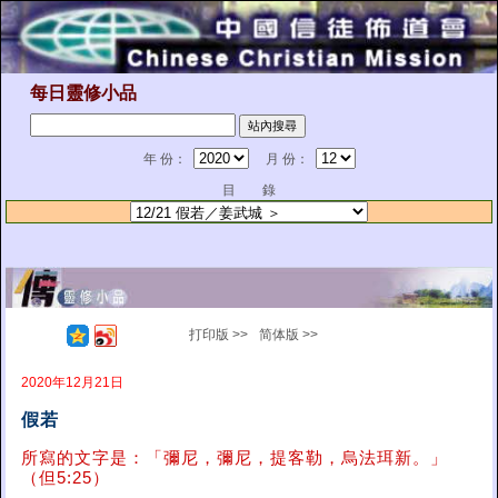
每日靈修小品
年 份：
月 份：
目 錄
打印版 >>
简体版 >>
2020年12月21日
假若
所寫的文字是：「彌尼，彌尼，提客勒，烏法珥新。」
（但5:25）