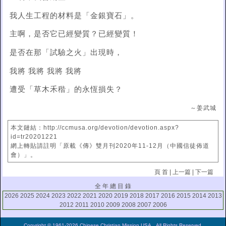
我人生工程的材料是「金銀寶石」。
主啊，是否它已經變質？已經變質！
是否在那「試驗之火」出現時，
我將 我將 我將 我將
遭受「草木禾稭」的永恆損失？
～姜武城
本文鏈結：http://ccmusa.org/devotion/devotion.aspx?
id=tr20201221
網上轉貼請註明「原載《傳》雙月刊2020年11-12月（中國信徒佈道
會）」。
頁 首
|
上一篇
|
下一篇
全 年 總 目 錄
2026
2025
2024
2023
2022
2021
2020
2019
2018
2017
2016
2015
2014
2013
2012
2011
2010
2009
2008
2007
2006
Copyright © 1961-2026 Chinese Christian Mission USA. All Rights Reserved.