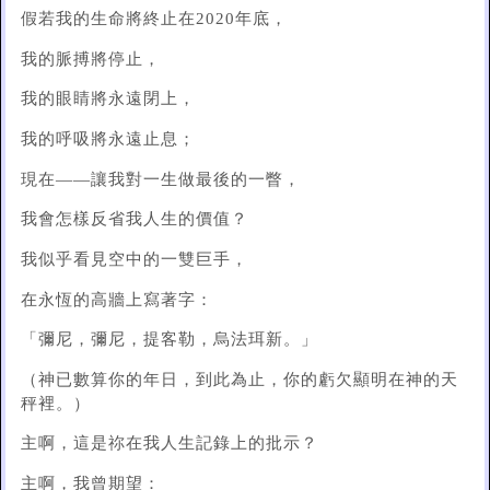
假若我的生命將終止在2020年底，
我的脈搏將停止，
我的眼睛將永遠閉上，
我的呼吸將永遠止息；
現在——讓我對一生做最後的一瞥，
我會怎樣反省我人生的價值？
我似乎看見空中的一雙巨手，
在永恆的高牆上寫著字：
「彌尼，彌尼，提客勒，烏法珥新。」
（神已數算你的年日，到此為止，你的虧欠顯明在神的天
秤裡。）
主啊，這是祢在我人生記錄上的批示？
主啊，我曾期望：