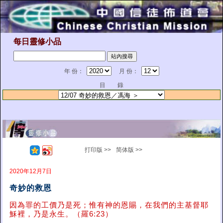
每日靈修小品
年 份：
月 份：
目 錄
打印版 >>
简体版 >>
2020年12月7日
奇妙的救恩
因為罪的工價乃是死；惟有神的恩賜，在我們的主基督耶
穌裡，乃是永生。（羅6:23）