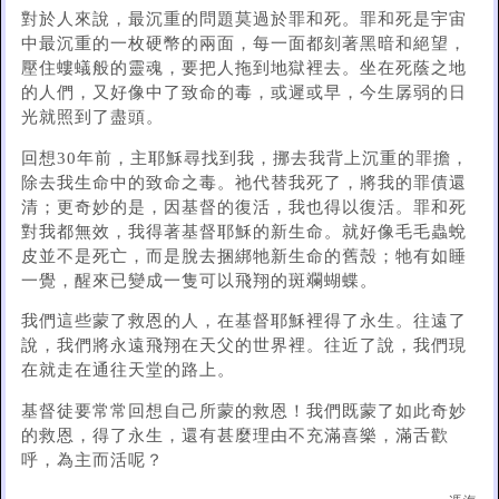
對於人來說，最沉重的問題莫過於罪和死。罪和死是宇宙
中最沉重的一枚硬幣的兩面，每一面都刻著黑暗和絕望，
壓住螻蟻般的靈魂，要把人拖到地獄裡去。坐在死蔭之地
的人們，又好像中了致命的毒，或遲或早，今生孱弱的日
光就照到了盡頭。
回想30年前，主耶穌尋找到我，挪去我背上沉重的罪擔，
除去我生命中的致命之毒。祂代替我死了，將我的罪債還
清；更奇妙的是，因基督的復活，我也得以復活。罪和死
對我都無效，我得著基督耶穌的新生命。就好像毛毛蟲蛻
皮並不是死亡，而是脫去捆綁牠新生命的舊殼；牠有如睡
一覺，醒來已變成一隻可以飛翔的斑斕蝴蝶。
我們這些蒙了救恩的人，在基督耶穌裡得了永生。往遠了
說，我們將永遠飛翔在天父的世界裡。往近了說，我們現
在就走在通往天堂的路上。
基督徒要常常回想自己所蒙的救恩！我們既蒙了如此奇妙
的救恩，得了永生，還有甚麼理由不充滿喜樂，滿舌歡
呼，為主而活呢？