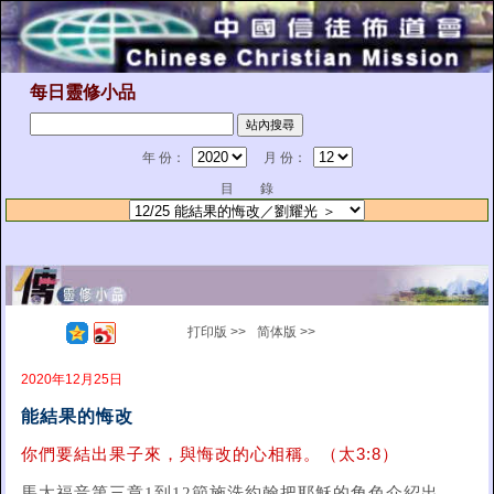
每日靈修小品
年 份：
月 份：
目 錄
打印版 >>
简体版 >>
2020年12月25日
能結果的悔改
你們要結出果子來，與悔改的心相稱。（太3:8）
馬太福音第三章1到12節施洗約翰把耶穌的角色介紹出