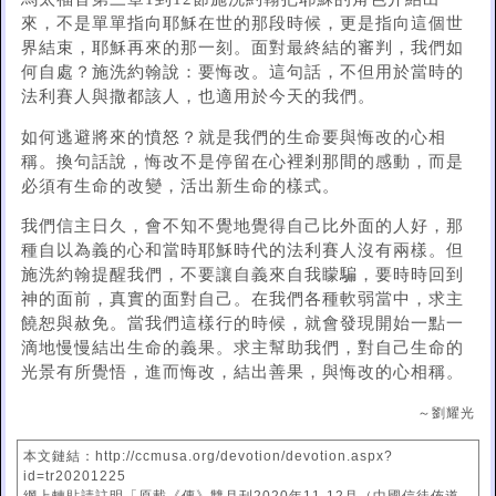
來，不是單單指向耶穌在世的那段時候，更是指向這個世
界結束，耶穌再來的那一刻。面對最終結的審判，我們如
何自處？施洗約翰說：要悔改。這句話，不但用於當時的
法利賽人與撒都該人，也適用於今天的我們。
如何逃避將來的憤怒？就是我們的生命要與悔改的心相
稱。換句話說，悔改不是停留在心裡剎那間的感動，而是
必須有生命的改變，活出新生命的樣式。
我們信主日久，會不知不覺地覺得自己比外面的人好，那
種自以為義的心和當時耶穌時代的法利賽人沒有兩樣。但
施洗約翰提醒我們，不要讓自義來自我矇騙，要時時回到
神的面前，真實的面對自己。在我們各種軟弱當中，求主
饒恕與赦免。當我們這樣行的時候，就會發現開始一點一
滴地慢慢結出生命的義果。求主幫助我們，對自己生命的
光景有所覺悟，進而悔改，結出善果，與悔改的心相稱。
～劉耀光
本文鏈結：http://ccmusa.org/devotion/devotion.aspx?
id=tr20201225
網上轉貼請註明「原載《傳》雙月刊2020年11-12月（中國信徒佈道