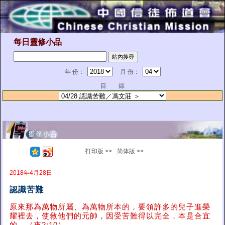
每日靈修小品
年 份：
月 份：
目 錄
打印版 >>
简体版 >>
2018年4月28日
認識苦難
原來那為萬物所屬、為萬物所本的，要領許多的兒子進榮
耀裡去，使救他們的元帥，因受苦難得以完全，本是合宜