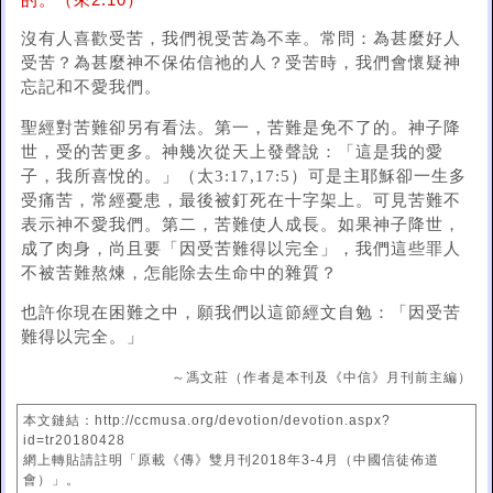
的。（來2:10）
沒有人喜歡受苦，我們視受苦為不幸。常問：為甚麼好人
受苦？為甚麼神不保佑信祂的人？受苦時，我們會懷疑神
忘記和不愛我們。
聖經對苦難卻另有看法。第一，苦難是免不了的。神子降
世，受的苦更多。神幾次從天上發聲說：「這是我的愛
子，我所喜悅的。」（太3:17,17:5）可是主耶穌卻一生多
受痛苦，常經憂患，最後被釘死在十字架上。可見苦難不
表示神不愛我們。第二，苦難使人成長。如果神子降世，
成了肉身，尚且要「因受苦難得以完全」，我們這些罪人
不被苦難熬煉，怎能除去生命中的雜質？
也許你現在困難之中，願我們以這節經文自勉：「因受苦
難得以完全。」
～馮文莊（作者是本刊及《中信》月刊前主編）
本文鏈結：http://ccmusa.org/devotion/devotion.aspx?
id=tr20180428
網上轉貼請註明「原載《傳》雙月刊2018年3-4月（中國信徒佈道
會）」。