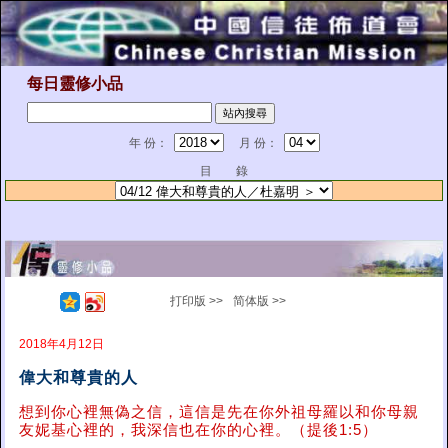
每日靈修小品
年 份：
月 份：
目 錄
打印版 >>
简体版 >>
2018年4月12日
偉大和尊貴的人
想到你心裡無偽之信，這信是先在你外祖母羅以和你母親
友妮基心裡的，我深信也在你的心裡。（提後1:5）