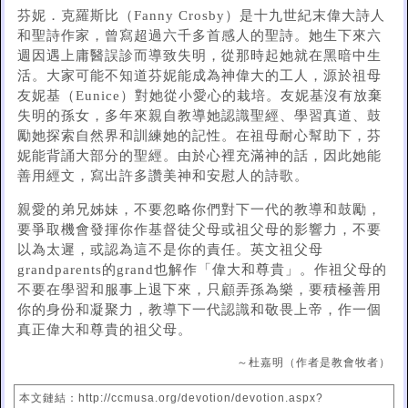
芬妮．克羅斯比（Fanny Crosby）是十九世紀末偉大詩人
和聖詩作家，曾寫超過六千多首感人的聖詩。她生下來六
週因遇上庸醫誤診而導致失明，從那時起她就在黑暗中生
活。大家可能不知道芬妮能成為神偉大的工人，源於祖母
友妮基（Eunice）對她從小愛心的栽培。友妮基沒有放棄
失明的孫女，多年來親自教導她認識聖經、學習真道、鼓
勵她探索自然界和訓練她的記性。在祖母耐心幫助下，芬
妮能背誦大部分的聖經。由於心裡充滿神的話，因此她能
善用經文，寫出許多讚美神和安慰人的詩歌。
親愛的弟兄姊妹，不要忽略你們對下一代的教導和鼓勵，
要爭取機會發揮你作基督徒父母或祖父母的影響力，不要
以為太遲，或認為這不是你的責任。英文祖父母
grandparents的grand也解作「偉大和尊貴」。作祖父母的
不要在學習和服事上退下來，只顧弄孫為樂，要積極善用
你的身份和凝聚力，教導下一代認識和敬畏上帝，作一個
真正偉大和尊貴的祖父母。
～杜嘉明（作者是教會牧者）
本文鏈結：http://ccmusa.org/devotion/devotion.aspx?