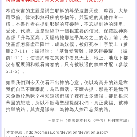
叫祂因著神的恩，為人人嘗了死味。（來2:9）
希伯來書的主題是講主耶穌的尊榮遠勝天使、摩西、大祭
司亞倫、律法和無殘疾的祭物等。與聖經的其他作者一
樣，本書作者在提到耶穌的尊榮時，不忘提到祂的降卑、
受死、代贖。這是聖經中一個很重要的信息。保羅說神將
基督「升為至高，又賜給祂那超乎萬名之上的名」前，先
說基督怎樣虛己降世，成為奴僕，被釘死在十字架上（參
腓2:7-11）；彼得說：「基督受苦難，後來得榮耀」（彼
前1:11）；使徒約翰在異象中看見天上、地上、地底下都
沒有配展開和觀看書卷的，只有被殺過的羔羊才配（參啟
5:1-6）。
如果我們到今天仍看不出神的心意，仍以為高升的路是靠
我們自己不斷攀爬，為己而活，不斷去抓，那是不是我們
未免過於愚昧？神知道我們腦子裡有太多錯誤，卻是根深
蒂固的想法，所以不斷藉聖經提醒我們：真正蒙福、被神
抬舉的路，其實是謙卑、為神為人捨己忘我的路。
～馮文莊（作者是本刊及《中信》月刊前主編）
本文鏈結：http://ccmusa.org/devotion/devotion.aspx?