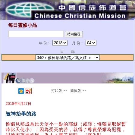
每日靈修小品
年 份：
月 份：
目 錄
打印版 >>
简体版 >>
2018年4月27日
被神抬舉的路
惟獨見那成為比天使小一點的耶穌（或譯：惟獨見耶穌暫
時比天使小）；因為受死的苦，就得了尊貴榮耀為冠冕，