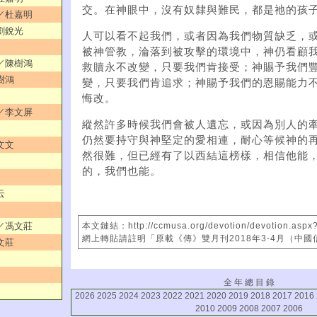
交。在神眼中，沒有奴隸與難民，都是祂的孩
園／杜嘉明
／劉銳光
人可以看不起我們，或者因為我們物質缺乏，
被神管教，淪落到被攻擊的環境中，神仍看顧
量／陳樹鴻
救贖永不改變，只要我們肯接受；神賜予我們
樹鴻
變，只要我們肯追求；神賜予我們的恩賜能力
悔改。
事／李文屏
縱然許多時候我們會被人遺忘，或因為別人的
仍然要持守與神堅定的愛相連，耐心等候神的
文文
然很難，但已經有了以西結這榜樣，相信他能
的，我們也能。
云
？／馮文莊
本文鏈結：http://ccmusa.org/devotion/devotion.aspx
網上轉貼請註明「原載《傳》雙月刊2018年3-4月（中
文莊
全 年 總 目 錄
2026
2025
2024
2023
2022
2021
2020
2019
2018
2017
2016
2010
2009
2008
2007
2006