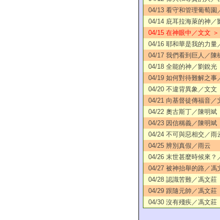
04/13 看守和管理葡萄
04/14 庇耳拉海萊的神
04/15 在神眼中／文文 ＞
04/16 耶和華是我的力
04/17 我們看到巨人／陳
04/18 全能的神／劉銳光
04/19 如何對待難解之
04/20 不違背異象／文文
04/21 向基督徒傳福音／
04/22 奧古斯丁／陳明斌
04/23 因信稱義／陳明斌
04/24 不可與惡相交／雨
04/25 辨別真假／雨云
04/26 末世甚麼時候來
04/27 被神抬舉的路／馮
04/28 認識苦難／馮文莊
04/29 跟隨元帥／馮文莊
04/30 沒有殘疾／馮文莊