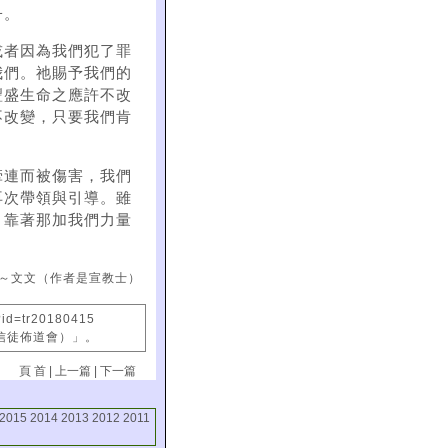
子。
或者因為我們犯了罪
我們。祂賜予我們的
豐盛生命之應許不改
不改變，只要我們肯
牽連而被傷害，我們
再次帶領與引導。雖
，靠著那加我們力量
～文文（作者是宣教士）
?id=tr20180415
國信徒佈道會）」。
頁 首
|
上一篇
|
下一篇
2015
2014
2013
2012
2011