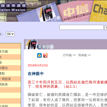
份：
／黃天賜
打印版 >>
简体版 >>
光
賜
2018年4月15日
／劉耀光
在神眼中
建勤
人／周慈美
當三十年四月初五日，以西結在迦巴魯河邊被
／周慈美
了，得見神的異象。（結1:1）
國破家亡，被擄到異國做亡國奴，是一件悲慘
了奴隸，有些人成了難民，想要與一位稍有社
奢望。很奇妙的是，以西結這個被俘的人，竟
／杜嘉明