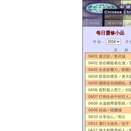
每日靈修小品
年 份：
月 
目 錄
04/01 復活節／姜武城
04/02 坐在權能者右邊
04/03 生命影響力／劉耀
04/04 群眾的聲音／黃天
04/05 關懷從你我開始
04/06 面對親人死亡／邱
04/07 打倒生命中的巨
04/08 永遠都帶著聖經
04/09 自由／陸國城
04/10 分享信心／雨云
04/11 遵行大使命／信子
04/12 偉大和尊貴的人