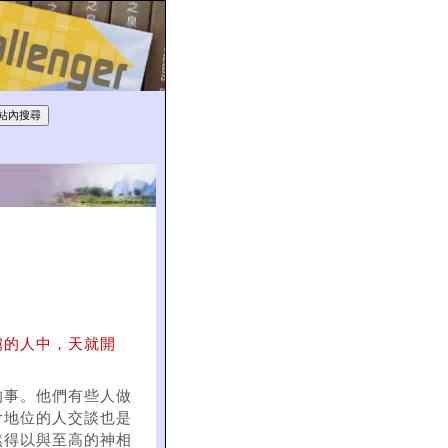
擄的人中，天就開
的事。他們有些人做
會地位的人交談也是
然得以與至高的神相