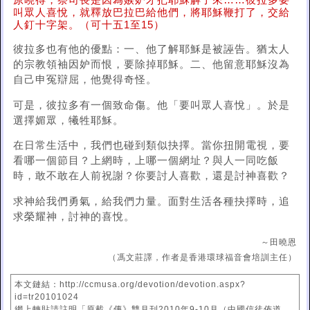
原曉得，祭司長是因為嫉妒才把耶穌解了來……彼拉多要
叫眾人喜悅，就釋放巴拉巴給他們，將耶穌鞭打了，交給
人釘十字架。（可十五1至15）
彼拉多也有他的優點：一、他了解耶穌是被誣告。猶太人
的宗教領袖因妒而恨，要除掉耶穌。二、他留意耶穌沒為
自己申冤辯屈，他覺得奇怪。
可是，彼拉多有一個致命傷。他「要叫眾人喜悅」。於是
選擇媚眾，犧牲耶穌。
在日常生活中，我們也碰到類似抉擇。當你扭開電視，要
看哪一個節目？上網時，上哪一個網址？與人一同吃飯
時，敢不敢在人前祝謝？你要討人喜歡，還是討神喜歡？
求神給我們勇氣，給我們力量。面對生活各種抉擇時，追
求榮耀神，討神的喜悅。
～田曉恩
（馮文莊譯，作者是香港環球福音會培訓主任）
本文鏈結：http://ccmusa.org/devotion/devotion.aspx?
id=tr20101024
網上轉貼請註明「原載《傳》雙月刊2010年9-10月（中國信徒佈道