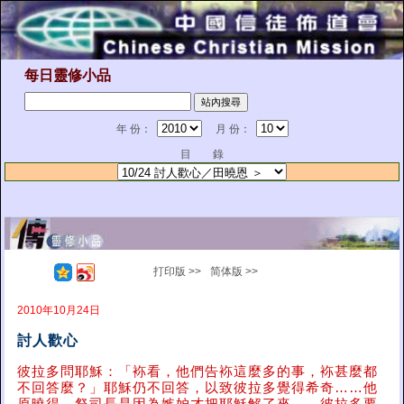
每日靈修小品
年 份：
月 份：
目 錄
打印版 >>
简体版 >>
2010年10月24日
討人歡心
彼拉多問耶穌：「袮看，他們告袮這麼多的事，袮甚麼都
不回答麼？」耶穌仍不回答，以致彼拉多覺得希奇……他