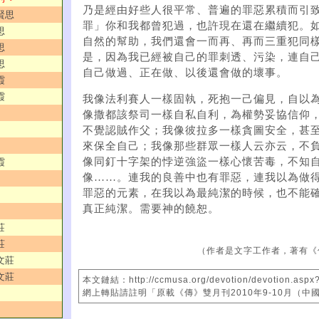
乃是經由好些人很平常、普遍的罪惡累積而引
賢思
罪」你和我都曾犯過，也許現在還在繼續犯。
思
自然的幫助，我們還會一而再、再而三重犯同
思
是，因為我已經被自己的罪刺透、污染，連自
思
自己做過、正在做、以後還會做的壞事。
霞
霞
我像法利賽人一樣固執，死抱一己偏見，自以
像撒都該祭司一樣自私自利，為權勢妥協信仰，
不覺認賊作父；我像彼拉多一樣貪圖安全，甚
來保全自己；我像那些群眾一樣人云亦云，不
像同釘十字架的悖逆強盜一樣心懷苦毒，不知
霞
像……。連我的良善中也有罪惡，連我以為做
罪惡的元素，在我以為最純潔的時候，也不能
真正純潔。需要神的饒恕。
莊
莊
（作者是文字工作者，著有《
文莊
文莊
本文鏈結：http://ccmusa.org/devotion/devotion.aspx
網上轉貼請註明「原載《傳》雙月刊2010年9-10月（中