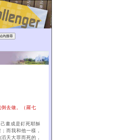
我倒去做。（羅七
把自己畫成是釘死耶穌
架；而我和他一樣，
的滔天大罪而死的，