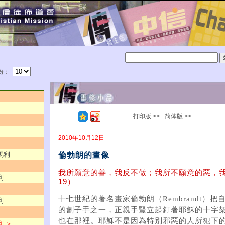
份：
打印版 >>
简体版 >>
2010年10月12日
倫勃朗的畫像
馬利
我所願意的善，我反不做；我所不願意的惡，
利
19）
十七世紀的著名畫家倫勃朗（Rembrandt）
利
的劊子手之一，正親手豎立起釘著耶穌的十字
也在那裡。耶穌不是因為特別邪惡的人所犯下
利 ＞