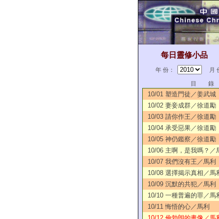
每日靈修小品
年 份：
月 
目 錄
10/01 塑造門徒／姜武城
10/02 妻妾成群／徐道勵
10/03 請你作王／徐道勵
10/04 承受惡果／徐道勵
10/05 神仍鑑察／徐道勵
10/06 主啊，是我嗎？／
10/07 我們沒有王／馬利
10/08 選擇揭示真相／馬
10/09 沉默的共犯／馬利
10/10 一種普遍的罪／馬
10/11 悔悟的心／馬利
10/12 倫勃朗的畫像／馬