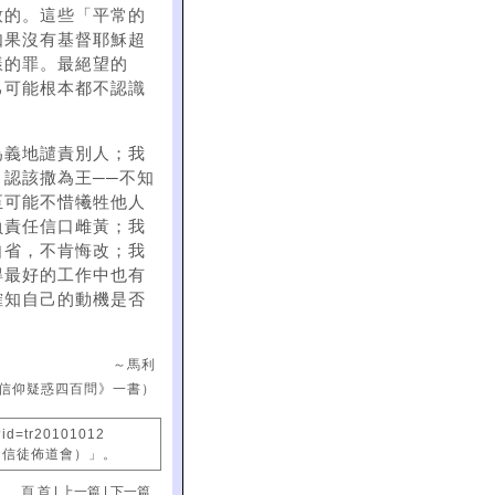
致的。這些「平常的
如果沒有基督耶穌超
樣的罪。最絕望的
己可能根本都不認識
為義地譴責別人；我
認該撒為王──不知
至可能不惜犧牲他人
負責任信口雌黃；我
自省，不肯悔改；我
得最好的工作中也有
確知自己的動機是否
～馬利
信仰疑惑四百問》一書）
?id=tr20101012
國信徒佈道會）」。
頁 首
|
上一篇
|
下一篇