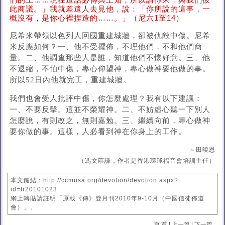
們的王……現在這話必傳與王知；所以請你來，與我們彼
此商議。」我就差遣人去見他，說：「你所說的這事，一
概沒有，是你心裡捏造的……。」（尼六1至14）
尼希米帶領以色列人回國重建城牆，卻被仇敵中傷。尼希
米反應如何？一、他不受擺佈，不理他們，不和他們商
量。二、他調查那些人是誰，知道他們不懷好意。三、他
不退縮，不怕中傷，專心仰望神，專心做神要他做的事。
所以52日內他就完工，重建城牆。
我們也會受人批評中傷，你怎麼處理？我有以下建議：
一、不要反擊。這並不榮耀神。二、不妨虛心聽一下別人
怎麼說，有則改之，無則嘉勉。三、繼續向前，專心做神
要你做的事。這樣，人必看到神在你身上的工作。
～田曉恩
（馮文莊譯，作者是香港環球福音會培訓主任）
本文鏈結：http://ccmusa.org/devotion/devotion.aspx?
id=tr20101023
網上轉貼請註明「原載《傳》雙月刊2010年9-10月（中國信徒佈道
會）」。
頁 首
|
上一篇
|
下一篇