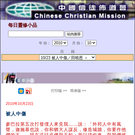
每日靈修小品
年 份：
月 份：
目 錄
打印版 >>
简体版 >>
2010年10月23日
被人中傷
參巴拉第五次打發僕人來見我……說：「外邦人中有風
聲，迦施慕也說，你和猶大人謀反，修造城牆，你要作他