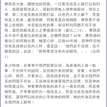
摩西長大後，關懷他的同胞。一日看見埃及人毆打以色列
人，就跟蹤那埃及人，環顧四周無人便將他殺掉，埋在土
裡。第二天他見兩名同胞打架。以色列人寄人籬下，受盡
埃及人欺凌，處境堪憐，同胞竟還自相殘殺，摩西看不過
眼上前相勸，本是挺自然的事；卻沒料到同胞不但不領
情，還把他殺埃及人之事揭發出來（參出二14）。摩西因
此不得不逃避法老的追捕，在曠野浪跡了40年。摩西感到
被自己的同胞出賣，極度心碎，以致40年後，當神呼召他
回埃及拯救以色列人時，還是說：「他們必不信我，也不
聽我的話，必說：『耶和華並沒有向你顯現。』」（出四
1）
多少時候，在事奉中我們想要出頭，為身邊的人做一點
事，不但得不到認同，反招致許多的猜疑、背棄，令我們
心碎。然而，不要灰心。因為很多時候，這不表示我們所
見的問題不存在，又或神沒有揀選我們去回應；而是神的
時間還沒到。神要摩西搭救的原不止一兩名同胞，而是整
個民族。不單要他對抗一個埃及人，而是法老及他所有的
軍民。讓我們以純全的心等候神的時間，祂的作為至終會
在我們身上顯明！