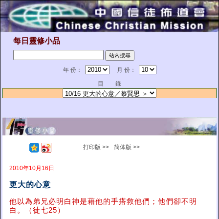
每日靈修小品
年 份：
月 份：
目 錄
打印版 >>
简体版 >>
2010年10月16日
更大的心意
他以為弟兄必明白神是藉他的手搭救他們；他們卻不明
白。（徒七25）