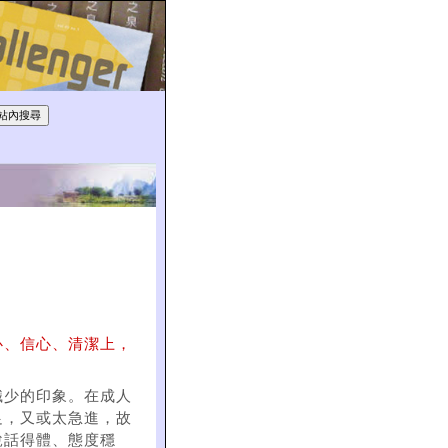
心、信心、清潔上，
識少的印象。在成人
足，又或太急進，故
說話得體、態度穩