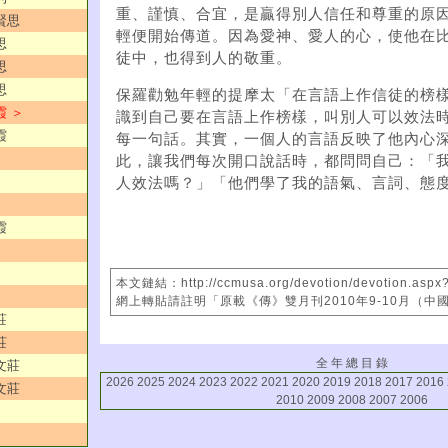
重、謹慎、合宜，是贏得別人信任和尊重的原
賢思
輕便開始傳道。因為愛神、愛人的心，使他在
思
徒中，也得到人的敬重。
思
思
保羅勸勉年輕的提摩太「在言語上作信徒的榜
霞 ＞
識到自己要在言語上作榜樣，叫別人可以效法
霞
每一句話。其實，一個人的言語反映了他內心
此，讓我們每次開口說話時，都問問自己：「
人效法嗎？」「他們學了我的語氣、言詞、態
霞
本文鏈結：http://ccmusa.org/devotion/devotion.aspx
網上轉貼請註明「原載《傳》雙月刊2010年9-10月（中
莊
莊
全 年 總 目 錄
文莊
2026
2025
2024
2023
2022
2021
2020
2019
2018
2017
2016
文莊
2010
2009
2008
2007
2006