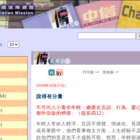
份：
打印版 >>
简体版 >>
2010年10月17日
說得有分量
馬利
不可叫人小看你年輕，總要在言語、行為、愛
利
都作信徒的榜樣。（提前四12）
年輕人常給人輕浮、言語不得體、情緒化、見
利
或長輩眼中，他們看事物太片面，人生經驗不
此他們的意見也不大成熟可取。然而，年輕卻
利