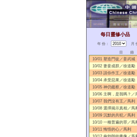
每日靈修小品
年 份：
月 
目 錄
10/01 塑造門徒／姜武城
10/02 妻妾成群／徐道勵
10/03 請你作王／徐道勵
10/04 承受惡果／徐道勵
10/05 神仍鑑察／徐道勵
10/06 主啊，是我嗎？／
10/07 我們沒有王／馬利
10/08 選擇揭示真相／馬
10/09 沉默的共犯／馬利
10/10 一種普遍的罪／馬
10/11 悔悟的心／馬利
10/12 倫勃朗的畫像／馬