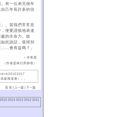
因。有一位弟兄很年
比自己年長許多的信
樣」。當我們常常意
時，便要謹慎地表達
深處的生命力。故
我如此說話，值得別
度……會有益嗎？」
～岑美霞
（作者是林日昇師母）
?id=tr20101017
國信徒佈道會）」。
頁 首
|
上一篇
|
下一篇
2015
2014
2013
2012
2011