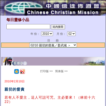
每日靈修小品
年 份：
月 份：
目 錄
打印版 >>
简体版 >>
2010年2月10日
親切的督責
若有人不愛主，這人可詛可咒。主必要來！（林前十六
22）