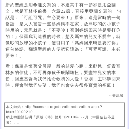
新約聖經是用希臘文寫的，不過其中有一節卻是用亞蘭
文，就是哥林多前書十六章22節，直接用亞蘭文寫的一句
話是：「可詛可咒。主必要來！」原來，這是當時的一句
俗話，是大人警告一些趁媽媽不在家，放肆吵鬧的小孩子
時用的，意思就是：「不要吵！否則媽媽回來時是要打你
的！」保羅寫到這裡的時候，想及屬神的兒女不愛主，就
像吵鬧放肆的小孩子，便引用了「媽媽回來時是要打你」
這句俗語。翻譯聖經的人便把它譯為：「可咒可詛。主必
要來！」
看！保羅是懷著父母親一般的慈愛心腸，來勸勉、督責哥
林多的信徒，不可再像孩子般鬧彆扭，要盡神兒女的本
份，回應基督為我們捨命救贖的大愛！否則，主耶穌回來
時，便會對我們失望，我們也會失去很多寶貴的福氣！
～姜武城
本文鏈結：http://ccmusa.org/devotion/devotion.aspx?
id=tr20100210
網上轉貼請註明「原載《傳》雙月刊2010年1-2月（中國信徒佈道
會）」。