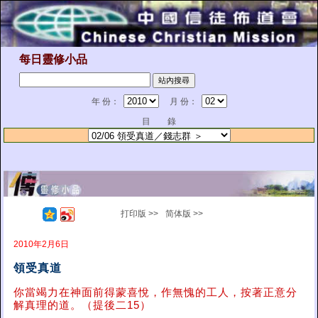
每日靈修小品
年 份：
月 份：
目 錄
打印版 >>
简体版 >>
2010年2月6日
領受真道
你當竭力在神面前得蒙喜悅，作無愧的工人，按著正意分
解真理的道。（提後二15）