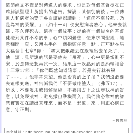
這節經文不僅是對傳道人的要求，也是對每個基督徒在正
確解讀聖經上所提出的忠告。據說，某信徒病後，一位傳
道人和病者的妻子各自讀經都讀到：「這病不至於死，乃
是為神的榮耀。」（約十一4）便安慰病者放心，他未去就
醫，不久便死去。還有一個故事：從前有一個掛名的基督
徒碰到某件不幸的事，心中煩悶憂愁，便來求問聖經，隨
意翻開一頁，又用右手的一個指頭任意一點，正巧點在馬
太福音廿七章5節：「猶大把銀錢丟在殿裡出去吊死了。」
他一讀，見所說的話是要他去「吊死」，心中更是煩亂不
安，於是轉念想再試一次。結果這一次點到的是約翰福音
十三章17節：「你們既然知道這事，若是去行就有福
了⋯⋯。」他非常失望。他是否真的上了吊？我們沒必要
去追根究底。神告誡我們「不要做糊塗人」（弗五17）。
所以，不要濫用或錯解聖經，不要用占卜之法尋找神的旨
意，以免褻瀆神，避免撒但乘機而入。我們務必靠神的智
慧實實在在讀出真理來，而不是「邪道」來，用正心解正
意、守正則。
～錢志群
本文鏈結：http://ccmusa.org/devotion/devotion.aspx?