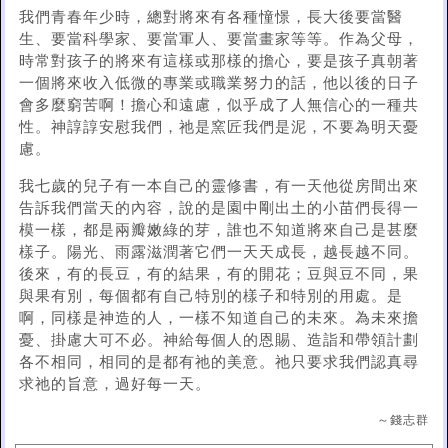
我們青春年少時，總對將來有各種憧憬，長大後要當醫
生、要當科學家、要當軍人、要當畫家等等。作為父母，
時常對孩子的將來有這樣或那樣的擔心，要是孩子真朝著
一個將來收入低微的專業或職業努力的話，他以後的日子
會多麼窮苦啊！擔心和遠慮，似乎成了人無信心的一種共
性。神諄諄安慰我們，祂是窯匠我們是泥，不要為明天憂
慮。
我七歲的兒子有一本自己的靈修書，有一天他從房間出來
告訴我們當天的內容，說的是園中剛出土的小苗們長得一
模一樣，都是兩瓣嫩綠的芽，誰也不知道將來自己是甚麼
樣子。陽光、雨露滋潤著它們一天天成長，越長越不同。
後來，有的長豆，有的結果，有的開花；豆與豆不同，果
與果有別，每個都有自己特別的樣子和特別的用處。是
啊，同樣是神造的人，一樣不知道自己的未來。為未來擔
憂、掛慮大可不必。神給每個人的恩賜、造詣和帶領計劃
各不相同，相同的是都有祂的美意。祂只要求我們認真尋
求祂的旨意，過好每一天。
～錢志群