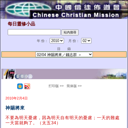
每日靈修小品
年 份：
月 份：
目 錄
打印版 >>
简体版 >>
2010年2月4日
神賜將來
不要為明天憂慮，因為明天自有明天的憂慮；一天的難處
一天當就夠了。（太五34）