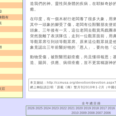
造我們的神。靈性與身體的疾病，在耶穌奇妙
癒。
勵
／陳觀有
在印度，有一個木材行老闆養了很多大象，用
英
其中一頭象的腳受了傷，老闆有位獸醫朋友便
頭象。三年後有一天，這位老闆去觀賞馬戲團
突然脫離了表演隊伍，走到一位觀眾面前，用
等觀眾席引到頭等觀眾席。原來這位觀眾就是
翔
象竟認出三年前醫好牠的「恩人」，要向他「
動物受傷，被獸醫照顧痊癒，尚且懂得報恩；
造、賜與、供應、病得痊癒，豈不更當稱謝神的
本文鏈結：http://ccmusa.org/devotion/devotion.aspx
網上轉貼請註明「原載《傳》雙月刊2010年1-2月（中
文莊
全 年 總 目 錄
2026
2025
2024
2023
2022
2021
2020
2019
2018
2017
2016
2010
2009
2008
2007
2006