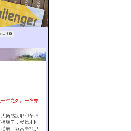
是一生之久。一宿雖
。大衛感謝耶和華神
桌椅壞了，就找木匠
了毛病，就當去找那