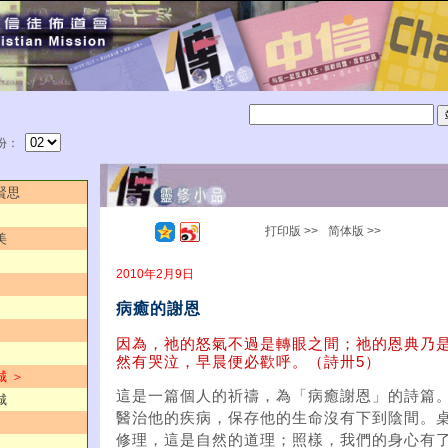
份：
賢思
打印版 >>
简体版 >>
美
2010年2月9日
病癒的謝恩
因為，祂的怒氣不過是轉眼之間；祂的恩典乃
然有哭泣，早晨便必歡呼。（詩卅5）
城 ＞
這是一篇個人的祈禱，為「病癒謝恩」的詩篇
城
醫治他的疾病，保存他的生命沒有下到陰間。
修理，這是自然的道理；照樣，我們的身心有