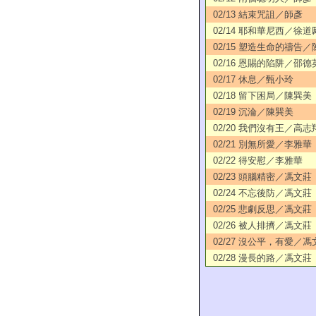
02/13 結束咒詛／師彥
02/14 耶和華尼西／徐道
02/15 塑造生命的禱告
02/16 恩賜的陷阱／邵德
02/17 休息／甄小玲
02/18 留下困局／陳巽美
02/19 沉淪／陳巽美
02/20 我們沒有王／高志
02/21 別無所愛／李雅華
02/22 得安慰／李雅華
02/23 頭腦精密／馮文莊
02/24 不忘後防／馮文莊
02/25 悲劇反思／馮文莊
02/26 被人排擠／馮文莊
02/27 沒公平，有愛／馮
02/28 漫長的路／馮文莊