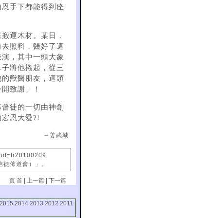
的恩手下都能得到痊
來搬運木材。某日，
前去照料，醫好了這
表演，其中一頭大象
鼻子將他捲起，從三
他的獸醫朋友，這頭
公開致謝」！
基督徒的一切由神創
宏恩大愛?!
～姜武城
?id=tr20100209
國信徒佈道會）」。
頁 首
|
上一篇
|
下一篇
2015
2014
2013
2012
2011