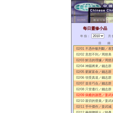
每日靈修小品
年 份：
月 
目 錄
02/01 不憑外貌判斷／慕
02/02 意想不到／周慈美
02/03 鮮活的理據／周慈
02/04 神賜將來／錢志群
02/05 窮家富命／錢志群
02/06 領受真道／錢志群
02/07 並非巧合／錢志群
02/08 只管遵行／錢志群
02/09 病癒的謝恩／姜武
02/10 親切的督責／姜武
02/11 手中傑作／姜武城
02/12 兩個聰明人／師彥