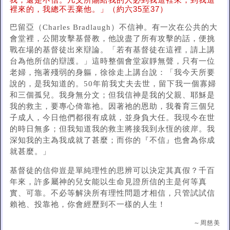
我，還是不信。凡父所賜給我的人必到我這裡來；到我這
裡來的，我總不丟棄他。」（約六35至37）
巴留亞（Charles Bradlaugh）不信神。有一次在公共的大
會堂裡，公開攻擊基督教，他說盡了所有攻擊的話，便挑
戰在場的基督徒出來辯論。「若有基督徒在這裡，請上講
台為他所信的辯護。」這時整個會堂寂靜無聲，只有一位
老婦，拖著殘弱的身軀，徐徐走上講台說：「我今天所要
說的，是我知道的。50年前我丈夫去世，留下我一個寡婦
和三個孤兒。我身無分文；但我信神是我的父親、耶穌是
我的救主，要專心倚靠祂。因著祂的恩助，我養育三個兒
子成人，今日他們都很有成就，並身負大任。我現今在世
的時日無多；但我知道我的救主將接我到永恆的彼岸。我
深知我的主為我成就了甚麼；而你的『不信』也會為你成
就甚麼。」
基督徒的信仰豈是單純理性的思辨可以決定其真假？千百
年來，許多屬神的兒女能以生命見證所信的主是何等真
實、可靠。不必等解決所有理性問題才相信，只管試試信
賴祂、投靠祂，你會經歷到不一樣的人生！
～周慈美