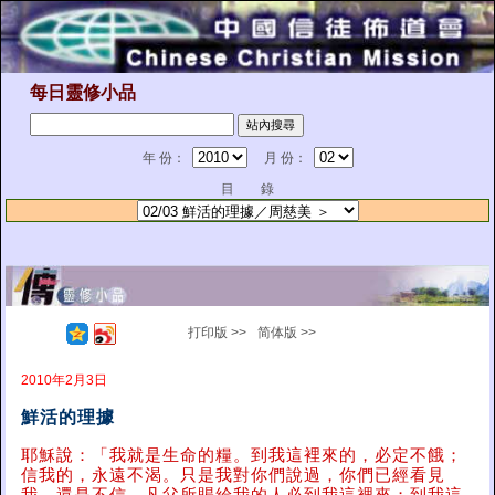
每日靈修小品
年 份：
月 份：
目 錄
打印版 >>
简体版 >>
2010年2月3日
鮮活的理據
耶穌說：「我就是生命的糧。到我這裡來的，必定不餓；
信我的，永遠不渴。只是我對你們說過，你們已經看見