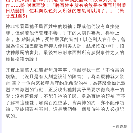
物，跪拜她們的神
耶 和華的怒氣就向以色列人發
……
作
吩 咐摩西說：「將百姓中所有的族長在我面前對著
日頭懸掛，使我向以色列人所發的怒氣可以消了。」（民
廿五1至5）
神非常看重祂子民百姓中的領袖；即或他們沒有直接犯
罪，但倘若他們管理不善，手下的人胡作妄為、得罪上
帝，也 難辭其咎，受神嚴厲的審判！以色列人在什亭，曾
因為假先知巴蘭教摩押人使用美人計，結果陷在罪中，招
致神嚴厲的審判。最後神吩咐摩西對所有參與事件之人的
族長格殺勿論！
其實上百萬人在曠野無所事事，偶爾尋找一些「不恰當的
娛樂」（況且是有人刻意設計的陷害），為甚麼神就大發
雷 霆？一位向來被稱為守約施慈愛的神，為甚麼會如此激
烈？神激烈的行動，正反映出祂對其子民要求徹底專一的
愛；沒有這種愛，不配作祂的子民。身為百姓的領袖 而不
了解神這種愛，容讓百姓墮落、背棄神的約，亦不配作領
袖，至終招致神審判。這是我們每一個服侍神的人必須記
取的。
～徐道勵