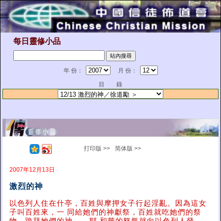
每日靈修小品
年 份：
月 份：
目 錄
打印版 >>
简体版 >>
2007年12月13日
激烈的神
以色列人住在什亭，百姓與摩押女子行起淫亂。因為這女
子叫百姓來，一 同給她們的神獻祭，百姓就吃她們的祭
……