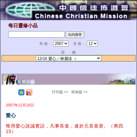
每日靈修小品
年 份：
月 份：
目 錄
打印版 >>
简体版 >>
2007年12月16日
愛心
惟用愛心說誠實話，凡事長進，連於元首基督。（弗四
15）