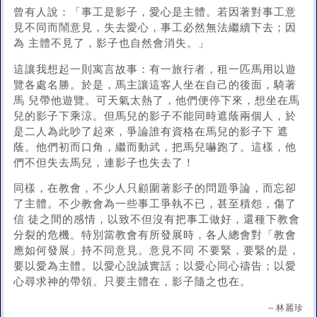
曾有人說：「事工是影子，愛心是主體。若因著對事工意
見不同而鬧意見，失去愛心，事工必然無法繼續下去；因
為 主體不見了，影子也自然會消失。」
這讓我想起一則寓言故事：有一旅行者，租一匹馬用以遊
覽各處名勝。於是，馬主讓這客人坐在自己的後面，騎著
馬 兒帶他遊覽。可天氣太熱了，他們便停下來，想坐在馬
兒的影子下乘涼。但馬兒的影子不能同時遮蔭兩個人，於
是二人為此吵了起來，爭論誰有資格在馬兒的影子下 遮
蔭。他們初而口角，繼而動武，把馬兒嚇跑了。這樣，他
們不但失去馬兒，連影子也失去了！
同樣，在教會，不少人只顧圍著影子的問題爭論，而忘卻
了主體。不少教會為一些事工爭執不已，甚至積怨，傷了
信 徒之間的感情，以致不但沒有把事工做好，還種下教會
分裂的危機。特別當教會有所發展時，各人總會對「教會
應如何發展」持不同意見。意見不同 不要緊，要緊的是，
要以愛為主體。以愛心說誠實話；以愛心同心禱告；以愛
心尋求神的帶領。只要主體在，影子隨之也在。
～林麗珍