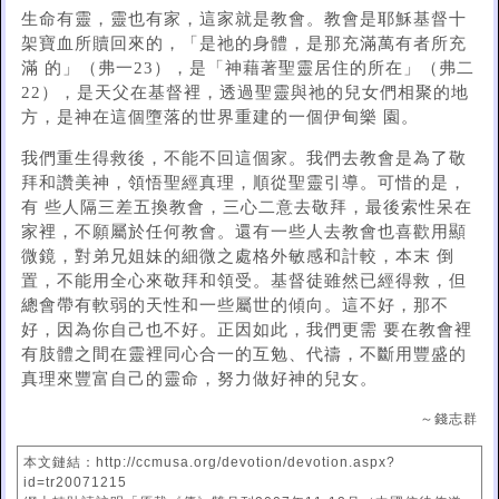
生命有靈，靈也有家，這家就是教會。教會是耶穌基督十
架寶血所贖回來的，「是祂的身體，是那充滿萬有者所充
滿 的」（弗一23），是「神藉著聖靈居住的所在」（弗二
22），是天父在基督裡，透過聖靈與祂的兒女們相聚的地
方，是神在這個墮落的世界重建的一個伊甸樂 園。
我們重生得救後，不能不回這個家。我們去教會是為了敬
拜和讚美神，領悟聖經真理，順從聖靈引導。可惜的是，
有 些人隔三差五換教會，三心二意去敬拜，最後索性呆在
家裡，不願屬於任何教會。還有一些人去教會也喜歡用顯
微鏡，對弟兄姐妹的細微之處格外敏感和計較，本末 倒
置，不能用全心來敬拜和領受。基督徒雖然已經得救，但
總會帶有軟弱的天性和一些屬世的傾向。這不好，那不
好，因為你自己也不好。正因如此，我們更需 要在教會裡
有肢體之間在靈裡同心合一的互勉、代禱，不斷用豐盛的
真理來豐富自己的靈命，努力做好神的兒女。
～錢志群
本文鏈結：http://ccmusa.org/devotion/devotion.aspx?
id=tr20071215