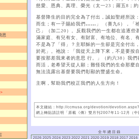
慈愛、恩典、真理、榮光（太一23；羅五8；約
基督降生的目的完全為了付出，誠如聖經所說
……
而生；有一子賜給我們
」 （賽九6），「
己」（加二20）。反觀我們的一生都在追逐些
曉恩
滿家庭、有兒有女、有財富、有地位、有名、
不是為了「得」？主耶穌的一生卻是完全付出
於死」。祂說：「我從天上降下來，不是要按
要按那差我來者的意思 行。」（約六38）我
而活，老希望天從人願；難怪我們的生命那麼
無法流露出基督要我們彰顯的豐盛生命。
主啊，幫助我們校正我們的人生方向！
 ＞
本文鏈結：http://ccmusa.org/devotion/devotion.aspx
網上轉貼請註明「原載《傳》雙月刊2007年11-12月（
全 年 總 目 錄
莊
2026
2025
2024
2023
2022
2021
2020
2019
2018
2017
2016