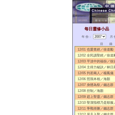
每日靈修小品
年 份：
月 
目 錄
12/01 也愛查經／徐道勵
12/02 全民讀聖經／徐道
12/03 平淡中的福份／徐
12/04 主得力秘訣／林日
12/05 判若兩人／楊鳳儀
12/06 照我本相／海顏
12/07 身體為祭／錢志群
12/08 控制／海顏
12/09 趕上聖靈／錢志群
12/10 聖潔指標乃是順
12/11 爭戰得勝／錢志群
12/12 居凡入聖／錢志群