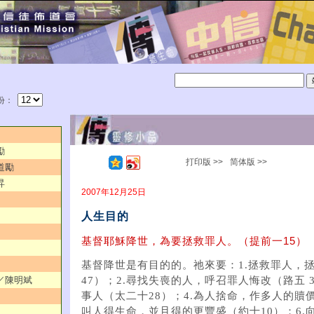
份：
勵
打印版 >>
简体版 >>
道勵
昇
2007年12月25日
人生目的
基督耶穌降世，為要拯救罪人。（提前一15）
基督降世是有目的的。祂來要：1.拯救罪人，
服／陳明斌
47）；2.尋找失喪的人，呼召罪人悔改（路五 3
事人（太二十28）；4.為人捨命，作多人的贖價
叫人得生命，並且得的更豐盛（約十10）；6.