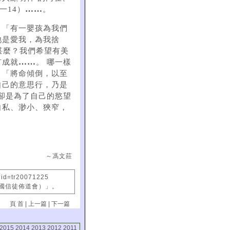
……
一14）
。
：「有一嬰孩為我們
祂是愛我，為我捨
甚麼？我們希望有美
……
有成就
。 哪一樣
，「將命傾倒，以至
自己的意思行，乃是
們卻是為了自己的慾望
自私、渺小、狹窄，
～馮文莊
?id=tr20071225
中國信徒佈道會）」。
頁 首
|
上一篇
|
下一篇
2015
2014
2013
2012
2011