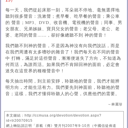
15）
每一天，我們從起床那一刻，耳朵就不停地、毫無選擇地
聽到很多聲音：洗漱聲；煮早餐、吃早餐的聲音；乘公車
的 聲音；MP3、DVD、收音機、電視機的聲音；同事、男
女朋友、兄弟姊妹、寶貝兒女的聲音；老父母、老公、老
婆、老闆的聲音……，卻好像總聽不到 神的聲音！
我們聽不到神的聲音，不是因為神沒有向我們說話，而是
在我們周遭有太多嘈吵的雜音了！我們每天在不同的聲音
中 打轉，滿足於這些聲音，漸漸便迷失了方向，不知道為
何而活，為誰而活。如果我們不肯歸回神的面前，必定會
迷失在這世界的種種聲音中！
每天抽出時間，到主前安靜，聆聽祂的聲音，我們才能辨
明方向，才能生活有力。我們要先到神面前，聆聽祂的聲
音；這樣，我們才懂得聆聽人的心聲，供應他們的需要。
～林麗珍
本文鏈結：http://ccmusa.org/devotion/devotion.aspx?
id=tr20070915
網上轉貼請註明「原載《傳》雙月刊2007年9-10月（中國信徒佈道