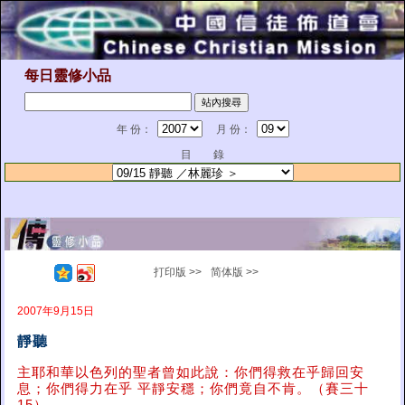
每日靈修小品
年 份：
月 份：
目 錄
打印版 >>
简体版 >>
2007年9月15日
靜聽
主耶和華以色列的聖者曾如此說：你們得救在乎歸回安
息；你們得力在乎 平靜安穩；你們竟自不肯。（賽三十