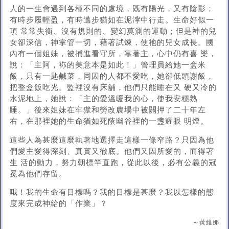
人的一生會遇到各種不同的處境，既有陽光，又有陰影；
有時步履輕盈，有時邁步猶如在泥濘中行走。生命好似一
項 常常失衡、沒有規則的、變幻莫測的運動；但是神的兒
女卻深信，神掌管一切，藉著試煉，使祂的兒女成長。國
內有一個姐妹，被捕進看守所，靠著主，心中仍有喜 樂，
說：「主阿，袮的美意本是如此！」管理員給她一盒米
飯，只有一匙鹹菜，同囚的人都不愛吃，她卻低頭謝飯，
把整盒飯吃光。監裡沒有床舖，他們只能睡在又 硬又冷的
水泥地上，她說：「主的愛溫暖我的心，使我安穩熟
睡。」後來姐妹在牢獄和勞改農場中被關押了二十年左
右，在那裡她的生命猶如死蔭幽谷裡的一盞耀眼 明燈。
這些人為甚麼這麼執著地選擇走這樣一條窄路？只因為他
們愛主愛得深刻、真實又徹底。他們又因所愛的，而得著
生 活的動力，努力朝標竿直跑，從此以後，必有公義的冠
冕為他們存留。
哦！我的生命有目標嗎？我的目標是甚麼？我以怎樣的態
度來完成神給的「作業」？
～黃維娜