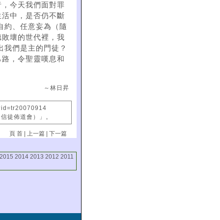
者，今天我們面對罪
生活中，是否仍不斷
自約、任意妄為（隨
德敗壞的世代裡，我
出我們是主的門徒？
己路，令聖靈嘆息和
～林日昇
?id=tr20070914
國信徒佈道會）」。
頁 首
|
上一篇
|
下一篇
2015
2014
2013
2012
2011