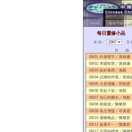
每日靈修小品
年 份：
月 
目 錄
09/01 向著標竿／黃維娜
09/02 求賜智慧／黃維娜
09/03 給好東西／海顏
09/04 試煉的作業／黃維
09/05 火星飛騰／田曉恩
09/06 背起十架／海顏
09/07 信心的腳步／海顏
09/08 新能源／陳樂群
09/09 為主增值／岑美霞
09/10 遲睡晚起／陳樂群
09/11 效果不一／陳樂群
09/12 不同的標準／陳樂