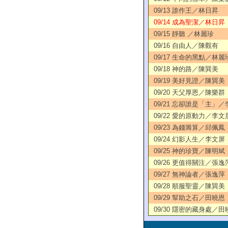
09/13 誰作王／林日昇
09/14 成為聖潔／林日昇
09/15 靜聽 ／林麗珍
09/16 自由人／陳觀有
09/17 生命的黑點／林麗
09/18 神的路／陳巽美
09/19 美好見證／陳巽美
09/20 天父厚恩／陳樂群
09/21 忘卻誰是「主」
09/22 愛的原動力／李文
09/23 為錢籌算／邱佩鳳
09/24 幻影人生／李文屏
09/25 神的珍寶／陳明斌
09/26 更值得關注／張逸
09/27 無神論者／張逸萍
09/28 順服聖靈／陳巽美
09/29 幫助之石／田曉恩
09/30 隱密的藏身處／田