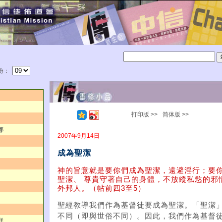
份：
打印版 >>
简体版 >>
娜
2007年9月14日
成為聖潔
神的旨意就是要你們成為聖潔，遠避淫行；要
聖潔、 尊貴守著自己的身體，不放縱私慾的邪
外邦人。（帖前四3至5）
聖經教導我們作為基督徒要成為聖潔。「聖潔
不同（即與世俗不同）。因此，我們作為基督徒
群