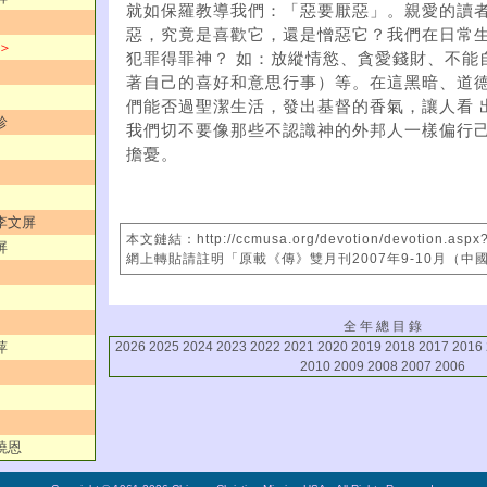
就如保羅教導我們：「惡要厭惡」。親愛的讀
惡，究竟是喜歡它，還是憎惡它？我們在日常
 ＞
犯罪得罪神？ 如：放縱情慾、貪愛錢財、不能
著自己的喜好和意思行事）等。在這黑暗、道
們能否過聖潔生活，發出基督的香氣，讓人看 
珍
我們切不要像那些不認識神的外邦人一樣偏行
擔憂。
／李文屏
本文鏈結：http://ccmusa.org/devotion/devotion.aspx
屏
網上轉貼請註明「原載《傳》雙月刊2007年9-10月（中
全 年 總 目 錄
2026
2025
2024
2023
2022
2021
2020
2019
2018
2017
2016
萍
2010
2009
2008
2007
2006
曉恩