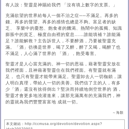
有人說：聖靈是神賜給我們 「沒有填上數字的支票。」
充滿欲望的世界給每人一個不治之症──不滿足。再多的
錢、再多的聲望、再多的感情也總是不夠。富足者的缺
乏、 享樂中的憂愁、飽食者的饑渴、熱鬧中的孤獨、知識
膨脹中的貧乏、極度自由裡的窒息……誰能填補？誰能滿
足？誰能解救？主告訴世人，不要醉酒，乃要被聖靈充
滿。「酒」彷彿是世界，喝了又醉，醉了又喝，喝醉了也
不滿足，人心滿了世界的 「酒」，飽受毒害。
聖靈才是人心當充滿的。神一切的恩福，藉著聖靈安放在
我們裡面，且神藉著聖靈住在我們裡面。有聖靈就有滿
足， 也只有聖靈才能帶來滿足。聖靈卸去人一切枷鎖，讓
人明白真理，帶給人一切的美善。我們信了主的人，有多
少「酒」還沒有捨得倒出？堅決而持續地倒空世界的 酒，
聖靈才會更多地澆灌進來，讓那充滿萬有的充滿我們，神
的靈就為我們豐豐富富地 成就一切。
～海顏
本文鏈結：http://ccmusa.org/devotion/devotion.aspx?
id=tr20070903