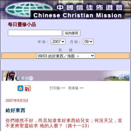
每日靈修小品
年 份：
月 份：
目 錄
打印版 >>
简体版 >>
2007年9月3日
給好東西
你們雖然不好，尚且知道拿好東西給兒女；何況天父，豈
不更將聖靈給求 祂的人麼？（路十一13）