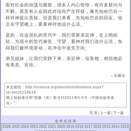
面对社会的动荡与撕裂，很多人内心惶惶，有许多疑问与
不解。甚至有人会因此对信仰产生怀疑，像先知哈巴谷一
样对神提出质疑。但是我们来看，先知哈巴谷的回应。他
立在守望楼上，要看神对他说什么话。
是的，在这混乱的世代中，我们需要亲近神，走上哨岗
站，为现今的世代祷告，守望，看神对我们说什么话，免
得我们被环境牵动，在冲击中迷失方向。
弟兄姐妹，让我们安静下来，亲近神，信靠祂，相信祂必
有美意、安排。
～刘耀光
本文链结：http://ccmusa.org/devotion/devotion.aspx?
id=sm20210618
网上转贴请注明"原载《传》双月刊2021年5-6月（中国信徒布道
会）"。
页 首
|
上一篇
|
下一篇
全 年 总 目 录
2026
2025
2024
2023
2022
2021
2020
2019
2018
2017
2016
2015
2014
2013