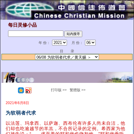
每日灵修小品
年 份：
月 份：
目 录
打印版 >>
繁體版 >>
2021年6月8日
为软弱者代求
以法莲、玛拿西、以萨迦、西布伦有许多人尚未自洁，他
们却也吃逾越节的羊羔，不合所记录的定例。希西家为他