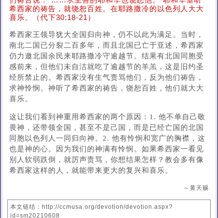
们祷告说：“……求至善的耶和华也饶恕他。”耶和华垂听
希西家的祷告，就饶恕百姓。在耶路撒冷的以色列人大大
喜乐。（代下30:18-21）
希西家王领导犹大全国归向神，仍不以此为满足。当时，
南北二国已分裂二百多年，而且北国已亡于亚述，希西家
仍力邀北国余民来耶路撒冷守逾越节。结果有北国同胞受
感前来，但他们未自洁就吃了逾越节的羊羔，这是旧约圣
经所禁止的。希西家没有生气责骂他们，反为他们祷告，
求神怜悯。神听了希西家的祷告，饶恕百姓，他们就大大
喜乐。
这让我们看到神重用希西家的两个原因：1. 他不单自己敬
畏神，还带领全国，甚至不是己国，而是已经亡国的北国
同胞以色列人一同归向神。2. 他有怜悯和宽广的胸襟，这
也是神的心。因为我们的神满有怜悯。如果希西家一看见
别人软弱跌倒，就厉声责骂，你想结果怎样？教会多有像
希西家这样的人，就能带来更大的复兴和喜乐。
～黄天赐
本文链结：http://ccmusa.org/devotion/devotion.aspx?
id=sm20210608