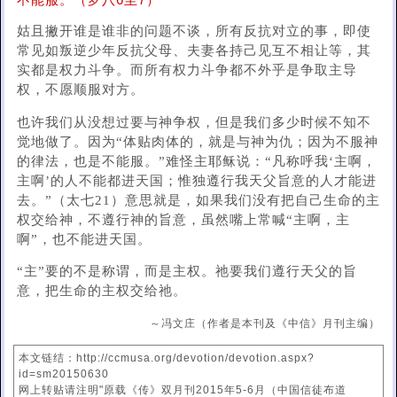
不能服。（罗八6至7）
姑且撇开谁是谁非的问题不谈，所有反抗对立的事，即使
常见如叛逆少年反抗父母、夫妻各持己见互不相让等，其
实都是权力斗争。而所有权力斗争都不外乎是争取主导
权，不愿顺服对方。
也许我们从没想过要与神争权，但是我们多少时候不知不
觉地做了。因为“体贴肉体的，就是与神为仇；因为不服神
的律法，也是不能服。”难怪主耶稣说：“凡称呼我‘主啊，
主啊’的人不能都进天国；惟独遵行我天父旨意的人才能进
去。”（太七21）意思就是，如果我们没有把自己生命的主
权交给神，不遵行神的旨意，虽然嘴上常喊“主啊，主
啊”，也不能进天国。
“主”要的不是称谓，而是主权。祂要我们遵行天父的旨
意，把生命的主权交给祂。
～冯文庄（作者是本刊及《中信》月刊主编）
本文链结：http://ccmusa.org/devotion/devotion.aspx?
id=sm20150630
网上转贴请注明"原载《传》双月刊2015年5-6月（中国信徒布道