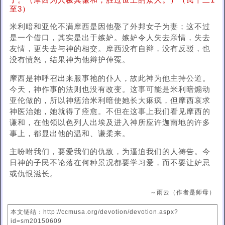
了。（摩西为人极其谦和，胜过世上的众人。）（民十二1
至3）
米利暗和亚伦不满摩西是因他娶了外邦女子为妻；这不过
是一个借口，其实是出于嫉妒。嫉妒令人失去亲情，失去
友情，更失去与神的相交。摩西没有自辩，没有反驳，也
没有愤怒，结果神为他辩护伸冤。
摩西是神呼召出来服事祂的仆人，故此神为他主持公道。
今天，神作事的法则也没有改变。这事可能是米利暗煽动
亚伦做的，所以神惩治米利暗使她长大痳疯，但摩西哀求
神医治她，她就得了痊愈。不但在这事上我们看见摩西的
谦和，在他领以色列人出埃及进入神所应许迦南地的许多
事上，都显出他的温和、谦柔来。
主吩咐我们，要爱我们的仇敌，为逼迫我们的人祷告。今
日神的子民不论落在何种景况都要学习爱，而不要让妒忌
或仇恨滋长。
～雨云（作者是师母）
本文链结：http://ccmusa.org/devotion/devotion.aspx?
id=sm20150609