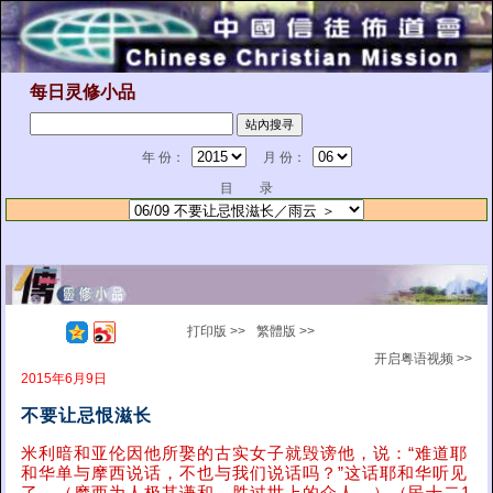
每日灵修小品
年 份：
月 份：
目 录
打印版 >>
繁體版 >>
开启粤语视频 >>
2015年6月9日
不要让忌恨滋长
米利暗和亚伦因他所娶的古实女子就毁谤他，说：“难道耶
和华单与摩西说话，不也与我们说话吗？”这话耶和华听见