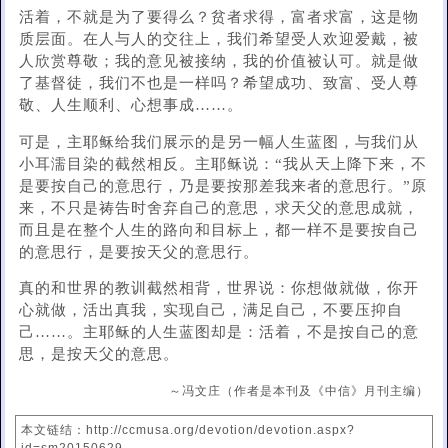
活着，不就是为了要得么？贫者求得，富者求富，这是物
质层面。在人与人的交往上，我们希望受人欢迎爱戴，被
人欣赏尊敬；我的意见被接纳，我的价值被认可。就是做
了基督徒，我们不也是一样吗？希望成功、致富、受人尊
敬、人生顺利、心想事成……。
可是，主耶稣给我们展示的是另一幅人生蓝图，与我们从
小耳濡目染的截然相反。主耶稣说：“我从天上降下来，不
是要按自己的意思行，乃是要按那差我来者的意思行。”原
来，不只是祷告时舍弃自己的意思，求天父的意思成就，
而且是在整个人生的路向和目标上，都一样不是要按自己
的意思行，是要按天父的意思行。
真的和世界的教训截然相背，世界说：你想做就做，你开
心就做，活出真我，实现自己，满足自己，不要压抑自
己……。主耶稣的人生蓝图却是：活着，不是按自己的意
思，是按天父的意思。
～冯文庄（作者是本刊及《中信》月刊主编）
本文链结：http://ccmusa.org/devotion/devotion.aspx?
id=sm20150629