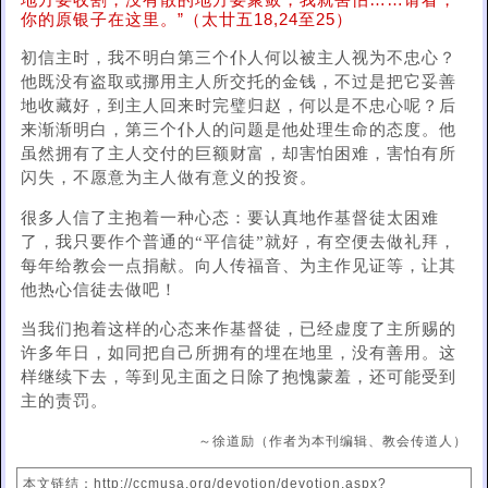
地方要收割，没有散的地方要聚敛，我就害怕……请看，
你的原银子在这里。”（太廿五18,24至25）
初信主时，我不明白第三个仆人何以被主人视为不忠心？
他既没有盗取或挪用主人所交托的金钱，不过是把它妥善
地收藏好，到主人回来时完璧归赵，何以是不忠心呢？后
来渐渐明白，第三个仆人的问题是他处理生命的态度。他
虽然拥有了主人交付的巨额财富，却害怕困难，害怕有所
闪失，不愿意为主人做有意义的投资。
很多人信了主抱着一种心态：要认真地作基督徒太困难
了，我只要作个普通的“平信徒”就好，有空便去做礼拜，
每年给教会一点捐献。向人传福音、为主作见证等，让其
他热心信徒去做吧！
当我们抱着这样的心态来作基督徒，已经虚度了主所赐的
许多年日，如同把自己所拥有的埋在地里，没有善用。这
样继续下去，等到见主面之日除了抱愧蒙羞，还可能受到
主的责罚。
～徐道励（作者为本刊编辑、教会传道人）
本文链结：http://ccmusa.org/devotion/devotion.aspx?