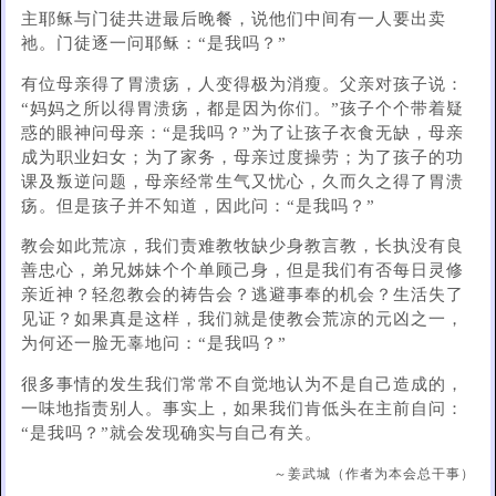
主耶稣与门徒共进最后晚餐，说他们中间有一人要出卖
祂。门徒逐一问耶稣：“是我吗？”
有位母亲得了胃溃疡，人变得极为消瘦。父亲对孩子说：
“妈妈之所以得胃溃疡，都是因为你们。”孩子个个带着疑
惑的眼神问母亲：“是我吗？”为了让孩子衣食无缺，母亲
成为职业妇女；为了家务，母亲过度操劳；为了孩子的功
课及叛逆问题，母亲经常生气又忧心，久而久之得了胃溃
疡。但是孩子并不知道，因此问：“是我吗？”
教会如此荒凉，我们责难教牧缺少身教言教，长执没有良
善忠心，弟兄姊妹个个单顾己身，但是我们有否每日灵修
亲近神？轻忽教会的祷告会？逃避事奉的机会？生活失了
见证？如果真是这样，我们就是使教会荒凉的元凶之一，
为何还一脸无辜地问：“是我吗？”
很多事情的发生我们常常不自觉地认为不是自己造成的，
一味地指责别人。事实上，如果我们肯低头在主前自问：
“是我吗？”就会发现确实与自己有关。
～姜武城（作者为本会总干事）