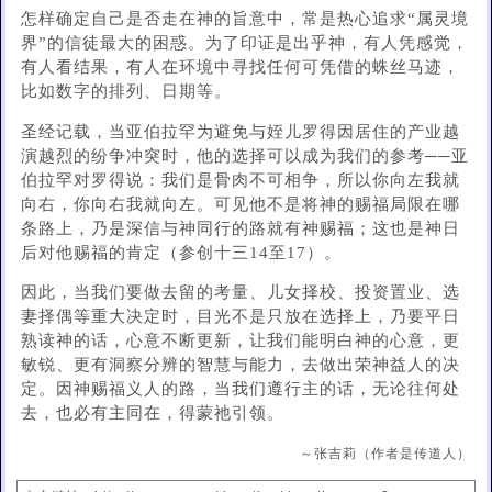
怎样确定自己是否走在神的旨意中，常是热心追求“属灵境
界”的信徒最大的困惑。为了印证是出乎神，有人凭感觉，
有人看结果，有人在环境中寻找任何可凭借的蛛丝马迹，
比如数字的排列、日期等。
圣经记载，当亚伯拉罕为避免与姪儿罗得因居住的产业越
演越烈的纷争冲突时，他的选择可以成为我们的参考──亚
伯拉罕对罗得说：我们是骨肉不可相争，所以你向左我就
向右，你向右我就向左。可见他不是将神的赐福局限在哪
条路上，乃是深信与神同行的路就有神赐福；这也是神日
后对他赐福的肯定（参创十三14至17）。
因此，当我们要做去留的考量、儿女择校、投资置业、选
妻择偶等重大决定时，目光不是只放在选择上，乃要平日
熟读神的话，心意不断更新，让我们能明白神的心意，更
敏锐、更有洞察分辨的智慧与能力，去做出荣神益人的决
定。因神赐福义人的路，当我们遵行主的话，无论往何处
去，也必有主同在，得蒙祂引领。
～张吉莉（作者是传道人）