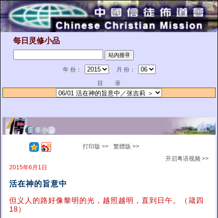
每日灵修小品
年 份：
月 份：
目 录
打印版 >>
繁體版 >>
开启粤语视频 >>
2015年6月1日
活在神的旨意中
但义人的路好像黎明的光，越照越明，直到日午。（箴四
18）