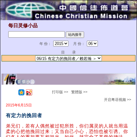
每日灵修小品
年 份：
月 份：
目 录
打印版 >>
繁體版 >>
开启粤语视频 >>
2015年6月15日
有定力的挽回者
弟兄们，若有人偶然被过犯所胜，你们属灵的人就当用温
柔的心把他挽回过来；又当自己小心，恐怕也被引诱。你