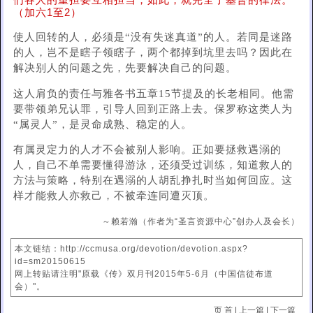
们各人的重担要互相担当，如此，就完全了基督的律法。
（加六1至2）
使人回转的人，必须是“没有失迷真道”的人。若同是迷路
的人，岂不是瞎子领瞎子，两个都掉到坑里去吗？因此在
解决别人的问题之先，先要解决自己的问题。
这人肩负的责任与雅各书五章15节提及的长老相同。他需
要带领弟兄认罪，引导人回到正路上去。保罗称这类人为
“属灵人”，是灵命成熟、稳定的人。
有属灵定力的人才不会被别人影响。正如要拯救遇溺的
人，自己不单需要懂得游泳，还须受过训练，知道救人的
方法与策略，特别在遇溺的人胡乱挣扎时当如何回应。这
样才能救人亦救己，不被牵连同遭灭顶。
～赖若瀚（作者为“圣言资源中心”创办人及会长）
本文链结：http://ccmusa.org/devotion/devotion.aspx?
id=sm20150615
网上转贴请注明"原载《传》双月刊2015年5-6月（中国信徒布道
会）"。
页 首
|
上一篇
|
下一篇