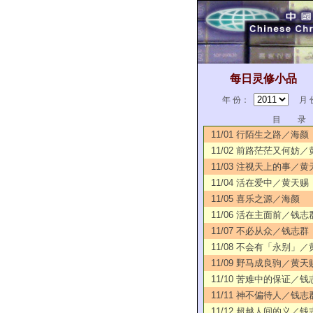
每日灵修小品
年 份：
月 
目 录
11/01 行陌生之路／海颜
11/02 前路茫茫又何妨
11/03 注视天上的事／黄
11/04 活在爱中／黄天赐
11/05 喜乐之源／海颜
11/06 活在主面前／钱志
11/07 不必从众／钱志群
11/08 不会有「永别」
11/09 野马成良驹／黄天
11/10 苦难中的保证／钱
11/11 神不偏待人／钱志
11/12 超越人间的义／钱