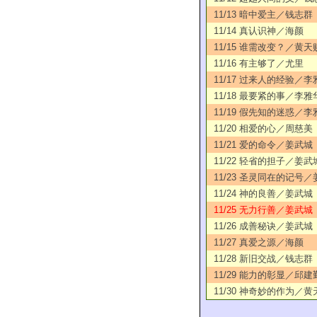
11/13 暗中爱主／钱志群
11/14 真认识神／海颜
11/15 谁需改变？／黄天
11/16 有主够了／尤里
11/17 过来人的经验／李
11/18 最要紧的事／李雅
11/19 假先知的迷惑／李
11/20 相爱的心／周慈美
11/21 爱的命令／姜武城
11/22 轻省的担子／姜武
11/23 圣灵同在的记号
11/24 神的良善／姜武城
11/25 无力行善／姜武城
11/26 成善秘诀／姜武城
11/27 真爱之源／海颜
11/28 新旧交战／钱志群
11/29 能力的彰显／邱建
11/30 神奇妙的作为／黄