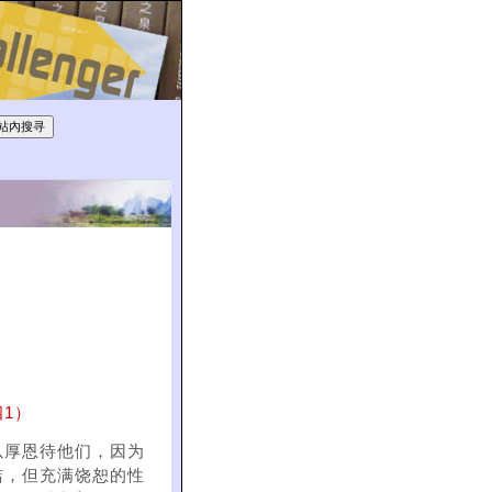
1）
以厚恩待他们，因为
洁，但充满饶恕的性