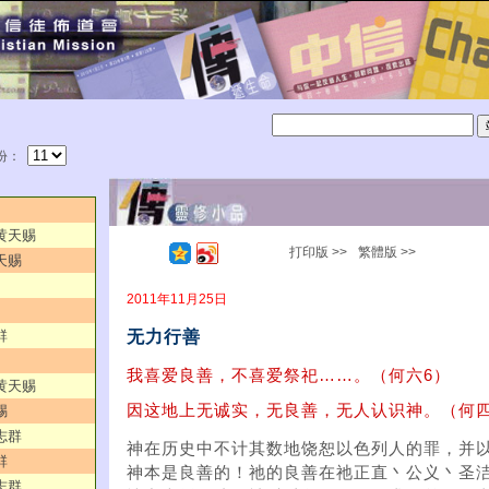
份：
／黄天赐
打印版 >>
繁體版 >>
天赐
2011年11月25日
无力行善
群
我喜爱良善，不喜爱祭祀……。（何六6）
／黄天赐
因这地上无诚实，无良善，无人认识神。（何四
赐
志群
神在历史中不计其数地饶恕以色列人的罪，并
群
神本是良善的！祂的良善在祂正直丶公义丶圣
志群