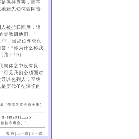
事是保持良善，而不
此祂藉先知何西阿责
列人被掳归回后，追
的灵教训他们。”
约中，当那位寻求永
回答：“你为什么称我
（路十19）
我肉体之中没有良
”可见我们必须面对
教导以色列人，至终
也是历代圣徒深切的
城（作者为本会总干事）
?id=sm20111125
国信徒布道会）"。
页 首
|
上一篇
|
下一篇