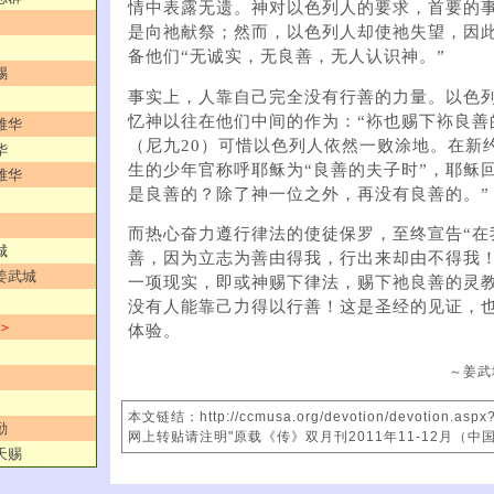
情中表露无遗。神对以色列人的要求，首要的
是向祂献祭；然而，以色列人却使祂失望，因
备他们“无诚实，无良善，无人认识神。”
赐
事实上，人靠自己完全没有行善的力量。以色
忆神以往在他们中间的作为：“袮也赐下袮良善
雅华
（尼九20）可惜以色列人依然一败涂地。在新
华
生的少年官称呼耶稣为“良善的夫子时”，耶稣
雅华
是良善的？除了神一位之外，再没有良善的。”
而热心奋力遵行律法的使徒保罗，至终宣告“在
城
善，因为立志为善由得我，行出来却由不得我！
／姜武城
一项现实，即或神赐下律法，赐下祂良善的灵
没有人能靠己力得以行善！这是圣经的见证，
 ＞
体验。
～姜武
本文链结：http://ccmusa.org/devotion/devotion.aspx
勤
网上转贴请注明"原载《传》双月刊2011年11-12月（中
天赐