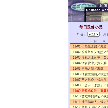
每日灵修小品
年 份：
月 
目 录
11/01 行陌生之路／海颜
11/02 前路茫茫又何妨
11/03 注视天上的事／黄
11/04 活在爱中／黄天赐
11/05 喜乐之源／海颜
11/06 活在主面前／钱志
11/07 不必从众／钱志群
11/08 不会有「永别」
11/09 野马成良驹／黄天
11/10 苦难中的保证／钱
11/11 神不偏待人／钱志
11/12 超越人间的义／钱