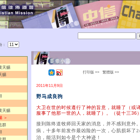
份：
／黄天赐
打印版 >>
繁體版 >>
天赐
2011年11月9日
野马成良驹
群
大卫在世的时候遵行了神的旨意，就睡了（或
／黄天赐
服事了他那一世的人，就睡了）。（徒十三36
赐 ＞
接到陈终道牧师回天家的消息，并不感到意外
志群
病，十多年前发作最凶险的一次，心肌损坏了2
群
治，能活到如今是个大神迹！
志群