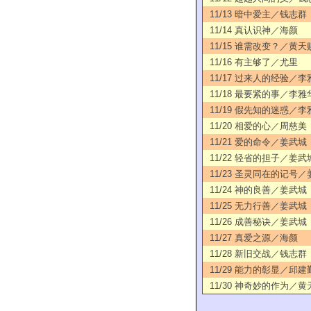
11/13 暗中爱主／钱志群
11/14 真认识神／海颜
11/15 谁需改变？／黄天
11/16 有主够了／尤里
11/17 过来人的经验／李
11/18 最要紧的事／李雅
11/19 假先知的迷惑／李
11/20 相爱的心／周慈美
11/21 爱的命令／姜武城
11/22 轻省的担子／姜武
11/23 圣灵同在的记号
11/24 神的良善／姜武城
11/25 无力行善／姜武城
11/26 成善秘诀／姜武城
11/27 真爱之源／海颜
11/28 新旧交战／钱志群
11/29 能力的彰显／邱建
11/30 神奇妙的作为／黄