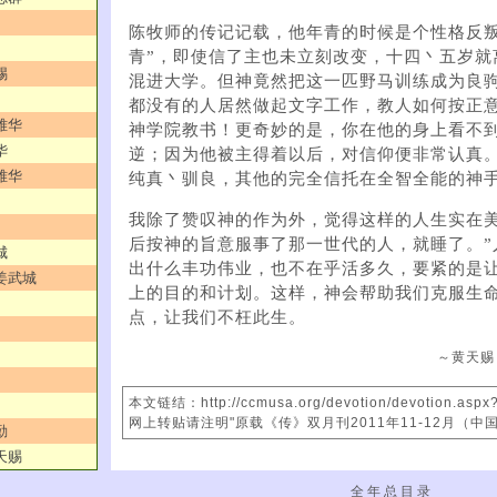
陈牧师的传记记载，他年青的时候是个性格反叛
青”，即使信了主也未立刻改变，十四丶五岁就
赐
混进大学。但神竟然把这一匹野马训练成为良
都没有的人居然做起文字工作，教人如何按正
雅华
神学院教书！更奇妙的是，你在他的身上看不
华
逆；因为他被主得着以后，对信仰便非常认真。
雅华
纯真丶驯良，其他的完全信托在全智全能的神手
我除了赞叹神的作为外，觉得这样的人生实在美
后按神的旨意服事了那一世代的人，就睡了。”
城
出什么丰功伟业，也不在乎活多久，要紧的是
／姜武城
上的目的和计划。这样，神会帮助我们克服生
点，让我们不枉此生。
～黄天赐
本文链结：http://ccmusa.org/devotion/devotion.aspx
网上转贴请注明"原载《传》双月刊2011年11-12月（中
勤
天赐
全 年 总 目 录