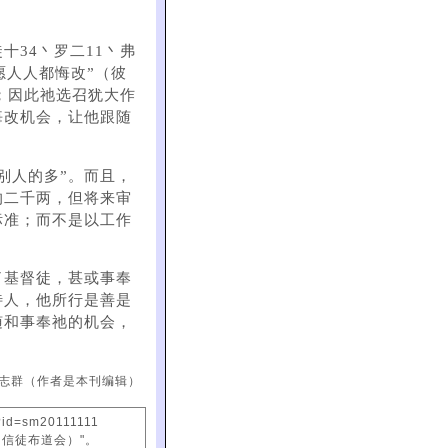
十34丶罗二11丶弗
愿人人都悔改”（彼
；因此祂选召犹大作
悔改机会，让他跟随
别人的多”。而且，
的二千两，但将来审
标准；而不是以工作
了基督徒，甚或事奉
待人，他所行是善是
随和事奉祂的机会，
志群（作者是本刊编辑）
?id=sm20111111
国信徒布道会）"。