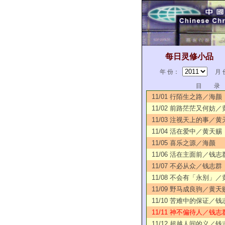
每日灵修小品
年 份：
月 
目 录
11/01 行陌生之路／海颜
11/02 前路茫茫又何妨
11/03 注视天上的事／黄
11/04 活在爱中／黄天赐
11/05 喜乐之源／海颜
11/06 活在主面前／钱志
11/07 不必从众／钱志群
11/08 不会有「永别」
11/09 野马成良驹／黄天
11/10 苦难中的保证／钱
11/11 神不偏待人／钱志
11/12 超越人间的义／钱