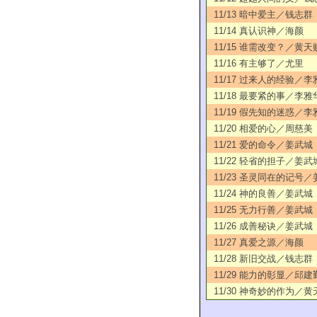
11/13 暗中爱主／钱志群
11/14 真认识神／海颜
11/15 谁需改变？／黄天
11/16 有主够了／尤里
11/17 过来人的经验／李
11/18 最要紧的事／李雅
11/19 假先知的迷惑／李
11/20 相爱的心／周慈美
11/21 爱的命令／姜武城
11/22 轻省的担子／姜武
11/23 圣灵同在的记号
11/24 神的良善／姜武城
11/25 无力行善／姜武城
11/26 成善秘诀／姜武城
11/27 真爱之源／海颜
11/28 新旧交战／钱志群
11/29 能力的彰显／邱建
11/30 神奇妙的作为／黄