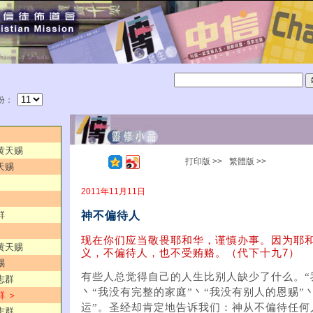
份：
／黄天赐
打印版 >>
繁體版 >>
天赐
2011年11月11日
神不偏待人
群
现在你们应当敬畏耶和华，谨慎办事。因为耶
／黄天赐
义，不偏待人，也不受贿赂。（代下十九7）
赐
有些人总觉得自己的人生比别人缺少了什么。“
志群
丶“我没有完整的家庭”丶“我没有别人的恩赐”
群 ＞
运”。圣经却肯定地告诉我们：神从不偏待任何
志群