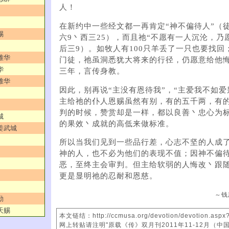
人！
在新约中一些经文都一再肯定“神不偏待人”（徒
赐
六9丶西三25），而且祂“不愿有一人沉沦，乃
后三9）。如牧人有100只羊丢了一只也要找回
雅华
门徒，祂虽洞悉犹大将来的行径，仍愿意给他
华
三年，言传身教。
雅华
因此，别再说“主没有恩待我”，“主爱我不如爱
主给祂的仆人恩赐虽然有别，有的五千两，有
判的时候，赞赏却是一样，都以良善丶忠心为
城
的果效丶成就的高低来做标准。
／姜武城
所以当我们见到一些品行差，心志不坚的人成
神的人，也不必为他们的表现不值；因神不偏
恶，至终主会审判。但主给软弱的人悔改丶跟
更是显明祂的忍耐和恩慈。
～钱
勤
天赐
本文链结：http://ccmusa.org/devotion/devotion.aspx
网上转贴请注明"原载《传》双月刊2011年11-12月（中