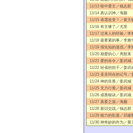
11/13 暗中爱主／钱志群
11/14 真认识神／海颜
11/15 谁需改变？／黄天
11/16 有主够了／尤里
11/17 过来人的经验／李
11/18 最要紧的事／李雅
11/19 假先知的迷惑／李
11/20 相爱的心／周慈美
11/21 爱的命令／姜武城
11/22 轻省的担子／姜武
11/23 圣灵同在的记号
11/24 神的良善／姜武城
11/25 无力行善／姜武城
11/26 成善秘诀／姜武城
11/27 真爱之源／海颜
11/28 新旧交战／钱志群
11/29 能力的彰显／邱建
11/30 神奇妙的作为／黄