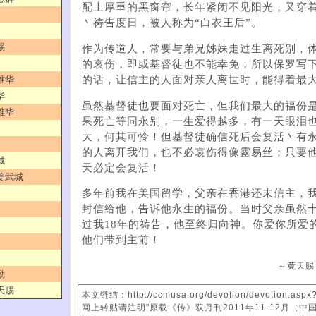
配上厚重的黑窗帘，长年紧闭不见阳光，又穿
丶祷告度日，被人称为“白衣王后”。
赐
作为传道人，常要与弟兄姊妹走过生离死别，
的哀伤，即或基督徒也不能幸免；所以保罗写
的话，让信主的人面对亲人离世时，能得着最
雅华
华
虽然基督徒也要面对死亡，但我们最大的福份是
雅华
果死亡等同永别，一生爱得越多，有一天眼泪
大，何其可怜！但基督徒确信死后会复活丶有
的人离开我们，也不必哀伤得像露易丝；只要
城
天必定会复活！
／姜武城
多年前我在美国留学，父亲在香港还未信主，
封信给他，告诉他永生的福份。当时父亲虽然
过我18年的祷告，他至终归向神。你爱你所爱
他们带到主前！
～黄天赐
勤
天赐
本文链结：http://ccmusa.org/devotion/devotion.aspx
网上转贴请注明"原载《传》双月刊2011年11-12月（中