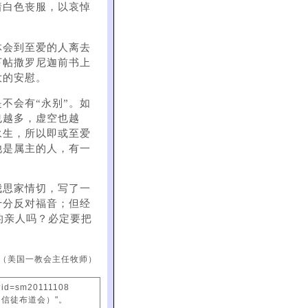
着白色丧服，以哀悼
体会到至爱的人离去
下帖撒罗尼迦前书上
大的安慰。
不会有“永别”。如
也越多，虚空也越
永生，所以即或至爱
他是属主的人，有一
我思家情切，写了一
十分反对福音；但经
的亲人吗？必定要把
（美国一教会主任牧师）
?id=sm20111108
国信徒布道会）"。