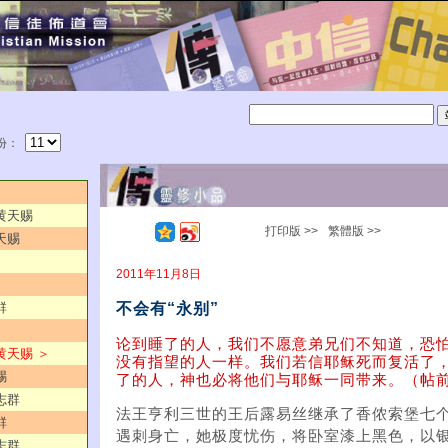
份：
／黄天赐
打印版 >>
繁體版 >>
天赐
2011年11月8日
不会有“永别”
群
论到睡了的人，我们不愿意弟兄们不知道，恐
黄天赐 ＞
没有指望的人一样。我们若信耶稣死而复活了
赐
了的人，神也必将他们与耶稣一同带来。（帖前四
志群
法王亨利三世的王后露易丝继承了香侬索堡七
群
遇刺身亡，她极度忧伤，将卧室漆上黑色，以
志群