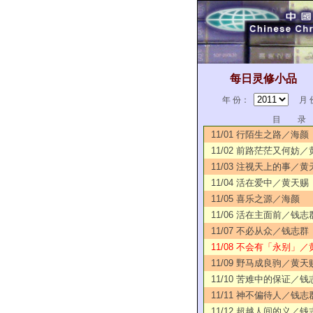
每日灵修小品
年 份：
月 
目 录
11/01 行陌生之路／海颜
11/02 前路茫茫又何妨
11/03 注视天上的事／黄
11/04 活在爱中／黄天赐
11/05 喜乐之源／海颜
11/06 活在主面前／钱志
11/07 不必从众／钱志群
11/08 不会有「永别」／
11/09 野马成良驹／黄天
11/10 苦难中的保证／钱
11/11 神不偏待人／钱志
11/12 超越人间的义／钱