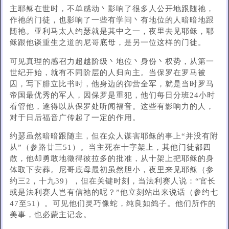
主耶稣在世时，不单感动丶影响了很多人公开地跟随祂，
作祂的门徒，也影响了一些有学问丶有地位的人暗暗地跟
随祂。亚利马太人约瑟就是其中之一，夜里去见耶稣，耶
稣跟他谈重生之道的尼哥底母，是另一位这样的门徒。
可见真理的感召力超越阶级丶地位丶身份丶权势，从第一
世纪开始，就有不同阶层的人归向主。当保罗在罗马被
囚，写下腓立比书时，他身边的御营全军，就是当时罗马
帝国最优秀的军人，因保罗是重犯，他们每日分班24小时
看管他，遂得以从保罗处听闻福音。这些有影响力的人，
对于日后福音广传起了一定的作用。
约瑟虽然暗暗跟随主，但在众人谋害耶稣的事上“并没有附
从”（参路廿三51）。当主死在十字架上，其他门徒都四
散，他却勇敢地徵得彼拉多的批准，从十架上把耶稣的身
体取下安葬。尼哥底母最初虽然胆小，夜里来见耶稣（参
约三2，十九39），但在关键时刻，当法利赛人说：“官长
或是法利赛人岂有信祂的呢？”他立刻站出来说话（参约七
47至51）。可见他们灵巧像蛇，纯良如鸽子。他们所作的
美事，也必蒙主记念。