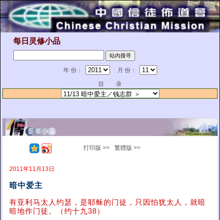
每日灵修小品
年 份：
月 份：
目 录
打印版 >>
繁體版 >>
2011年11月13日
暗中爱主
有亚利马太人约瑟，是耶稣的门徒，只因怕犹太人，就暗
暗地作门徒。（约十九38）