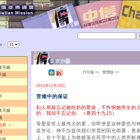
份：
／黄天赐
打印版 >>
繁體版 >>
天赐
2011年11月10日
苦难中的保证
群
妇人焉能忘记她吃奶的婴孩，不怜悯她所生的
／黄天赐
的，我却不忘记你。（赛四十九15）
赐
母爱是世上最伟大的爱，但即便是这种爱也与
志群 ＞
提并论。神不仅提供我们所需的阳光雨露，更
群
上，在十字架上为救赎落在死罪中的人类而献
志群