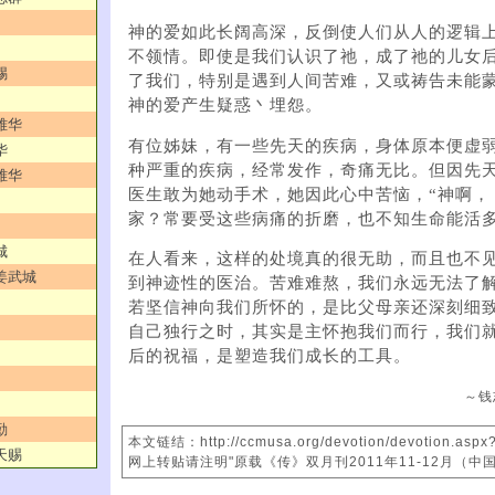
神的爱如此长阔高深，反倒使人们从人的逻辑
不领情。即使是我们认识了祂，成了祂的儿女
赐
了我们，特别是遇到人间苦难，又或祷告未能
神的爱产生疑惑丶埋怨。
雅华
有位姊妹，有一些先天的疾病，身体原本便虚
华
种严重的疾病，经常发作，奇痛无比。但因先
雅华
医生敢为她动手术，她因此心中苦恼，“神啊，
家？常要受这些病痛的折磨，也不知生命能活多
城
在人看来，这样的处境真的很无助，而且也不
／姜武城
到神迹性的医治。苦难难熬，我们永远无法了
若坚信神向我们所怀的，是比父母亲还深刻细
自己独行之时，其实是主怀抱我们而行，我们
后的祝福，是塑造我们成长的工具。
～钱
勤
本文链结：http://ccmusa.org/devotion/devotion.aspx
天赐
网上转贴请注明"原载《传》双月刊2011年11-12月（中