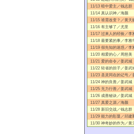
11/13 暗中爱主／钱志群
11/14 真认识神／海颜
11/15 谁需改变？／黄天
11/16 有主够了／尤里
11/17 过来人的经验／李
11/18 最要紧的事／李雅
11/19 假先知的迷惑／李
11/20 相爱的心／周慈美
11/21 爱的命令／姜武城
11/22 轻省的担子／姜武
11/23 圣灵同在的记号
11/24 神的良善／姜武城
11/25 无力行善／姜武城
11/26 成善秘诀／姜武城
11/27 真爱之源／海颜
11/28 新旧交战／钱志群
11/29 能力的彰显／邱建
11/30 神奇妙的作为／黄