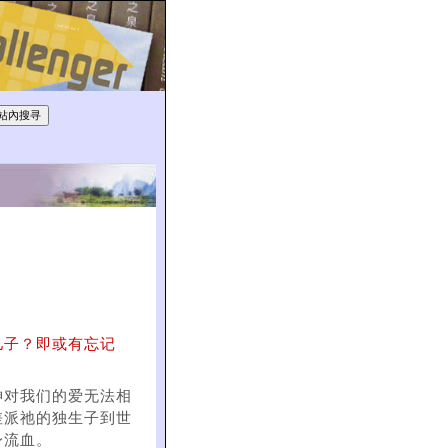
儿子？即或有忘记
神对我们的爱无法相
差派祂的独生子到世
身流血。