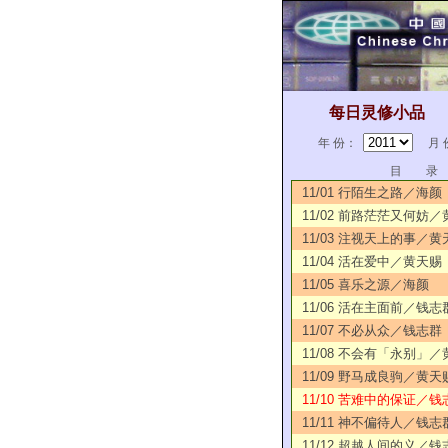
每日灵修小品
年 份：
月 
目 录
11/01 行陌生之路／海颜
11/02 前路茫茫又何妨
11/03 注视天上的事／黄
11/04 活在爱中／黄天赐
11/05 喜乐之源／海颜
11/06 活在主面前／钱志
11/07 不必从众／钱志群
11/08 不会有「永别」
11/09 野马成良驹／黄天
11/10 苦难中的保证／钱
11/11 神不偏待人／钱志
11/12 超越人间的义／钱