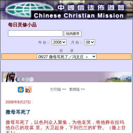
每日灵修小品
年 份：
月 份：
目 录
打印版 >>
繁體版 >>
2008年8月27日
撒母耳死了
撒母耳死了，以色列众人聚集，为他哀哭，将他葬在拉玛
他自己的坟墓 里。大卫起身，下到巴兰的旷野。（撒上廿