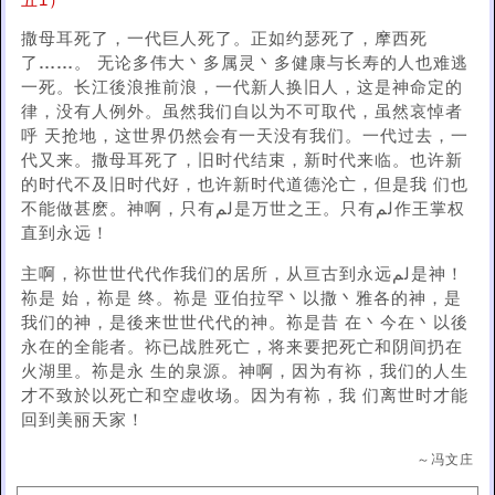
五1）
撒母耳死了，一代巨人死了。正如约瑟死了，摩西死
了
……
。 无论多伟大丶多属灵丶多健康与长寿的人也难逃
一死。长江後浪推前浪，一代新人换旧人，这是神命定的
律，没有人例外。虽然我们自以为不可取代，虽然哀悼者
呼 天抢地，这世界仍然会有一天没有我们。一代过去，一
代又来。撒母耳死了，旧时代结束，新时代来临。也许新
的时代不及旧时代好，也许新时代道德沦亡，但是我 们也
不能做甚麽。神啊，只有لم是万世之王。只有لم作王掌权
直到永远！
主啊，袮世世代代作我们的居所，从亘古到永远لم是神！
袮
是 始，
袮
是 终。
袮
是 亚伯拉罕丶以撒丶雅各的神，是
我们的神，是後来世世代代的神。
袮
是昔 在丶今在丶以後
永在的全能者。袮已战胜死亡，将来要把死亡和阴间扔在
火湖里。
袮
是永 生的泉源。神啊，因为有袮，我们的人生
才不致於以死亡和空虚收场。因为有
袮
，我 们离世时才能
回到美丽天家！
～冯文庄