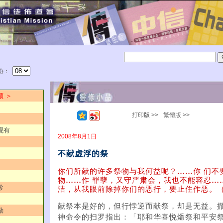
份：
颜 ＞
打印版 >>
繁體版 >>
观有
2008年8月1日
不献虚浮的祭
你们所献的许多祭物与我何益呢？
……
你 们不
物
……
作 罪孽，又守严肃会，我也不能容忍
…
珍
洁，从我眼前除掉你们的恶行，要止住作恶。（赛
献祭本是好的，但行悖逆而献祭，却是无益。
励
神命令的扫罗指出：「耶和华喜悦燔祭和平安祭