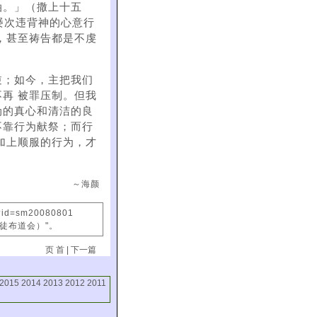
油。」（撒上十五
屡次违背神的心意行
，甚至祷告都是不虔
逆；如今，主把我们
再 被罪压制。但我
伪的真心和清洁的良
不靠行为献祭；而行
加上顺服的行为，才
～海颜
x?id=sm20080801
信徒布道会）"。
页 首
|
下一篇
2015
2014
2013
2012
2011