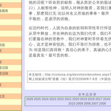
祂的话呢？听命胜於献祭，顺从胜於公羊的脂
励
22）人献祭给神，说明人对神的敬畏，若我们
／陈观有
事，那麽我们无 论以何名义所做的事奉丶敬拜
不敬的，是虚浮的供物。
在旧约时代，人因为自身的软弱和罪性常行悖
从罪中释放，并在神的右边为我们代求，我们不
们要服在神的管教中，我们对神要时常怀着无
心，这才是神喜悦的。我们不靠行为得救，也
洁琼
为 却是我们真得救丶真信心的果子。真诚的心
琼
是最真实丶最可贵的祭。
琼
／梁洁琼
／梁洁琼
本文链结：http://ccmusa.org/devotion/devotion.asp
网上转贴请注明"原载《传》双月刊2008年7-8月（中国
庄
全 年 总 目 录
文庄
2026
2025
2024
2023
2022
2021
2020
2019
2018
2017
2016
2010
2009
2008
2007
2006