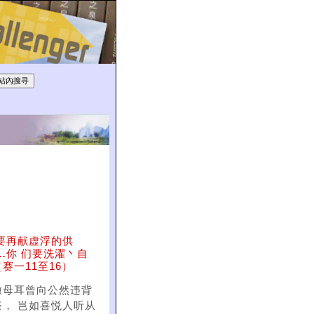
要再献虚浮的供
…
你 们要洗濯丶自
一11至16）
撒母耳曾向公然违背
， 岂如喜悦人听从