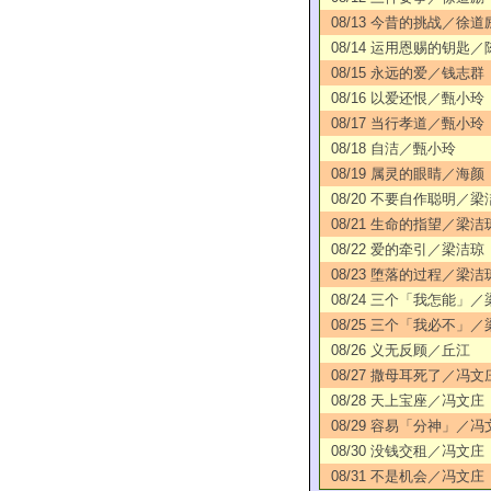
08/13 今昔的挑战／徐道
08/14 运用恩赐的钥匙
08/15 永远的爱／钱志群
08/16 以爱还恨／甄小玲
08/17 当行孝道／甄小玲
08/18 自洁／甄小玲
08/19 属灵的眼睛／海颜
08/20 不要自作聪明／梁
08/21 生命的指望／梁洁
08/22 爱的牵引／梁洁琼
08/23 堕落的过程／梁洁
08/24 三个「我怎能」
08/25 三个「我必不」
08/26 义无反顾／丘江
08/27 撒母耳死了／冯文
08/28 天上宝座／冯文庄
08/29 容易「分神」／冯
08/30 没钱交租／冯文庄
08/31 不是机会／冯文庄