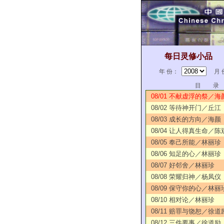
每日灵修小品
年 份：
月 
目 录
08/01 不献虚浮的祭／海
08/02 等待神开门／丘江
08/03 成长的方向／海颜
08/04 让人得真生命／陈
08/05 奉己所能／林丽珍
08/06 知足的心／林丽珍
08/07 好邻舍／林丽珍
08/08 荣耀归神／杨凤仪
08/09 保守你的心／林丽
08/10 相对论／林丽珍
08/11 赔罪与饶恕／徐道
08/12 三件要事／徐道励